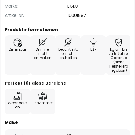
Marke:
EGLO
Artikel Nr.:
10001897
Produktinformationen
Dimmbar
Dimmer
Leuchtmitt
E27
Eglo – bis
nicht
el nicht
zu 5 Jahre
enthalten
enthalten
Garantie
(siehe
Herstellera
ngaben)
Perfekt für diese Bereiche
Wohnberei
Esszimmer
ch
Maße