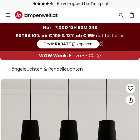
Hervorragend bei Trustpilot
Zum
Inhalt
springen
he
Nur
00D 13H 50M 24S
EXTRA 10% ab € 109 & 13% ab € 159
auf fast alles
Code:
RABATT
kopieren
WOW Week:
Bis zu -70%
Hängeleuchten & Pendelleuchten
Zum
Ende
der
Bildgalerie
springen