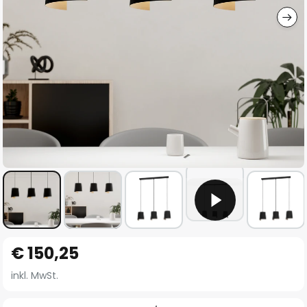
Zum
€ 150,25
Anfang
der
inkl. MwSt.
Bildgalerie