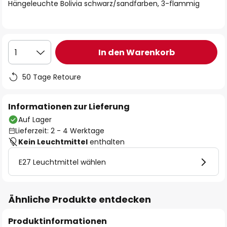
springen
Hängeleuchte Bolivia schwarz/sandfarben, 3-flammig
In den Warenkorb
1
50 Tage Retoure
Informationen zur Lieferung
Auf Lager
Lieferzeit: 2 - 4 Werktage
Kein Leuchtmittel
enthalten
E27 Leuchtmittel wählen
Ähnliche Produkte entdecken
Produktinformationen