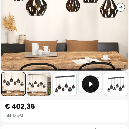
Zum
€ 402,35
Anfang
der
inkl. MwSt.
Bildgalerie