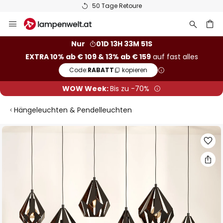
50 Tage Retoure
Zum
Inhalt
springen
he
Nur
01D 13H 33M 51S
EXTRA 10% ab € 109 & 13% ab € 159
auf fast alles
Code:
RABATT
kopieren
WOW Week:
Bis zu -70%
Hängeleuchten & Pendelleuchten
Zum
Ende
der
Bildgalerie
springen