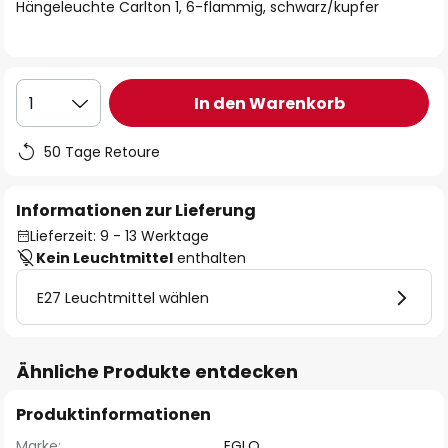
springen
Hängeleuchte Carlton 1, 6-flammig, schwarz/kupfer
In den Warenkorb
1
50 Tage Retoure
Informationen zur Lieferung
Lieferzeit: 9 - 13 Werktage
Kein Leuchtmittel
enthalten
E27 Leuchtmittel wählen
Ähnliche Produkte entdecken
Produktinformationen
Marke:
EGLO