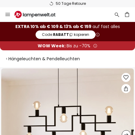
50 Tage Retoure
Zum
Inhalt
springen
he
EXTRA 10% ab € 109 & 13% ab € 159
auf fast alles
Code:
RABATT
kopieren
WOW Week:
Bis zu -70%
Hängeleuchten & Pendelleuchten
Zum
Ende
der
Bildgalerie
springen