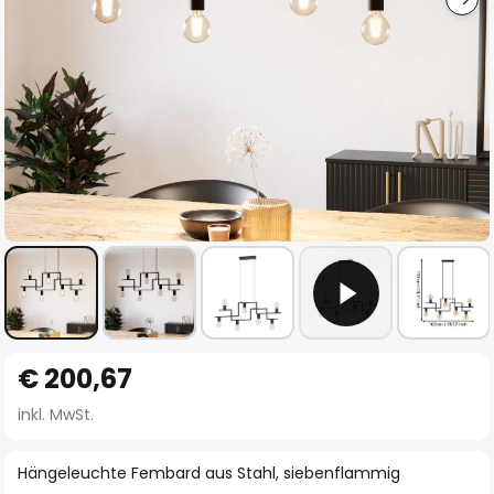
Zum
€ 200,67
Anfang
der
inkl. MwSt.
Bildgalerie
springen
Hängeleuchte Fembard aus Stahl, siebenflammig