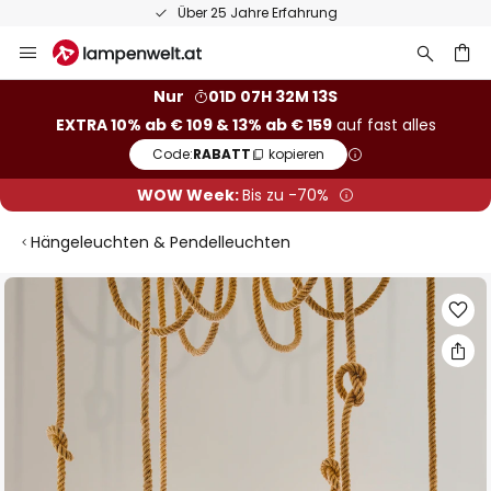
Über 25 Jahre Erfahrung
Zum
Inhalt
springen
he
Nur
01D 07H 32M 12S
EXTRA 10% ab € 109 & 13% ab € 159
auf fast alles
Code:
RABATT
kopieren
WOW Week:
Bis zu -70%
Hängeleuchten & Pendelleuchten
Zum
Ende
der
Bildgalerie
springen