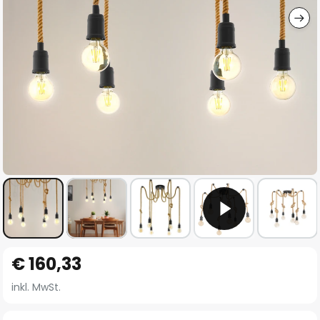
Zum
€ 160,33
Anfang
der
inkl. MwSt.
Bildgalerie