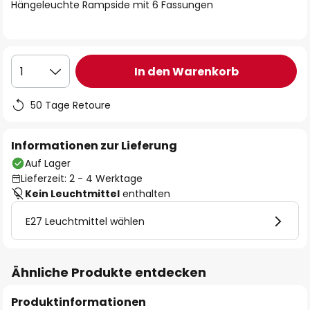
springen
Hängeleuchte Rampside mit 6 Fassungen
In den Warenkorb
1
50 Tage Retoure
Informationen zur Lieferung
Auf Lager
Lieferzeit: 2 - 4 Werktage
Kein Leuchtmittel
enthalten
E27 Leuchtmittel wählen
Ähnliche Produkte entdecken
Produktinformationen