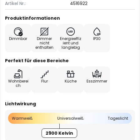
Artikel Nr.:
4516922
Produktinformationen
Dimmbar
Dimmer
Energieeffiz
IP30
nicht
ient und
enthalten
langlebig
Perfekt für diese Bereiche
Wohnberei
Flur
Küche
Esszimmer
ch
Lichtwirkung
Warmweiß
Universalweiß
Tageslicht
2900 Kelvin