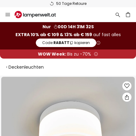
50 Tage Retoure
Zum
Inhalt
springen
he
Nur
00D 14H 31M 31S
EXTRA 10% ab € 109 & 13% ab € 159
auf fast alles
Code:
RABATT
kopieren
WOW Week:
Bis zu -70%
Deckenleuchten
Zum
Ende
der
Bildgalerie
springen