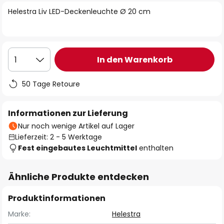
springen
Helestra Liv LED-Deckenleuchte Ø 20 cm
In den Warenkorb
1
50 Tage Retoure
Informationen zur Lieferung
Nur noch wenige Artikel auf Lager
Lieferzeit: 2 - 5 Werktage
Fest eingebautes Leuchtmittel
enthalten
Ähnliche Produkte entdecken
Produktinformationen
Marke:
Helestra