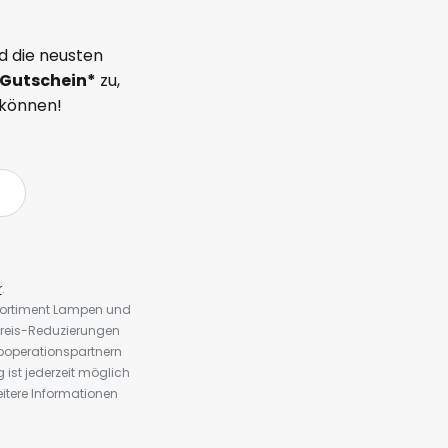
d die neusten
Gutschein*
zu,
 können!
r
.
 Sortiment Lampen und
preis-Reduzierungen
ooperationspartnern
st jederzeit möglich
eitere Informationen