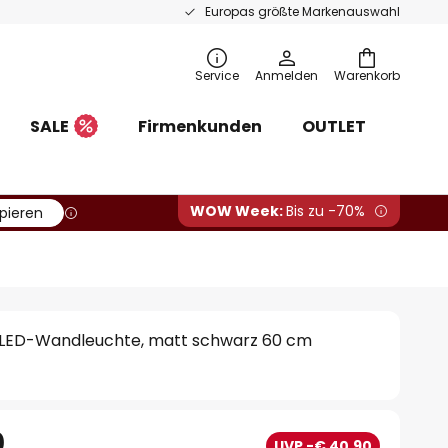
Europas größte Markenauswahl
Service
Anmelden
Warenkorb
SALE
Firmenkunden
OUTLET
WOW Week:
Bis zu -70%
pieren
e LED-Wandleuchte, matt schwarz 60 cm
0
UVP -€ 40,90