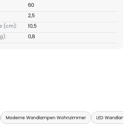
60
2,5
e (cm):
10,5
g):
0,8
Moderne Wandlampen Wohnzimmer
LED Wandlampen 