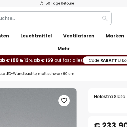
50 Tage Retoure
Suche
hten
Leuchtmittel
Ventilatoren
Marken
Mehr
b € 109 & 13% ab € 159
auf fast alles
Code:
RABATT
ko
late LED-Wandleuchte, matt schwarz 60 cm
Helestra Slat
€ 233,9