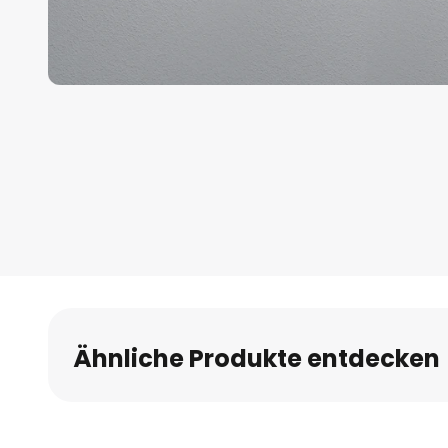
Zum
Anfang
der
Bildgalerie
springen
Ähnliche Produkte entdecken