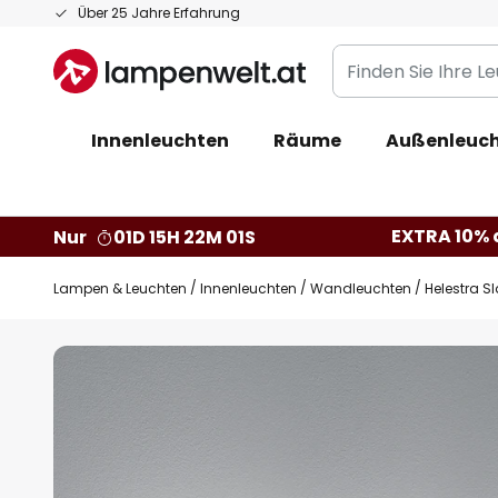
Zum
Über 25 Jahre Erfahrung
Inhalt
Finden
springen
Sie
Ihre
Innenleuchten
Räume
Außenleuc
Leuchte...
EXTRA 10% a
Nur
01D 15H 22M 00S
Lampen & Leuchten
Innenleuchten
Wandleuchten
Helestra S
Zum
Ende
der
Bildgalerie
springen