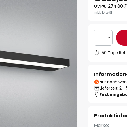
UVP
€ 274,80
inkl. MwSt.
1
50 Tage Ret
Information
Nur noch weni
Lieferzeit: 2 
Fest eingeb
Produktinf
Marke: