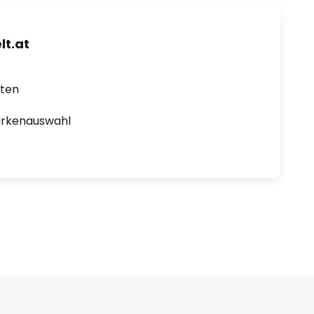
t.at
rten
arkenauswahl