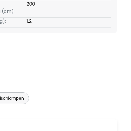
200
g (cm):
g):
1,2
Tischlampen