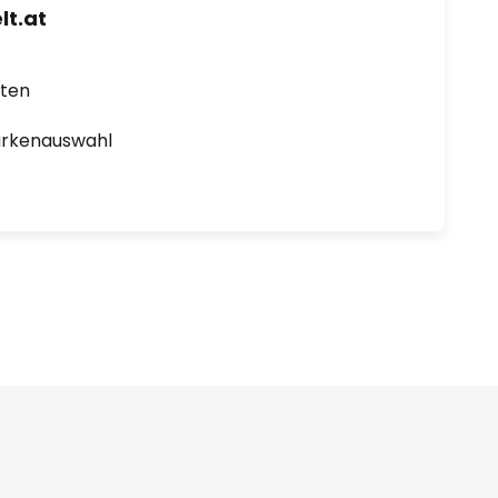
t.at
rten
arkenauswahl