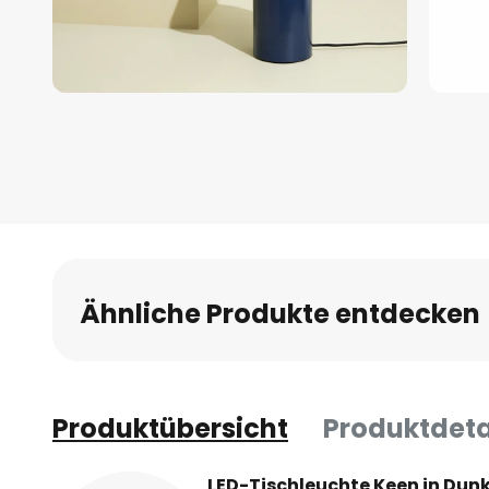
Zum
Anfang
der
Bildgalerie
springen
Ähnliche Produkte entdecken
Produktübersicht
Produktdeta
LED-Tischleuchte Keen in Dun