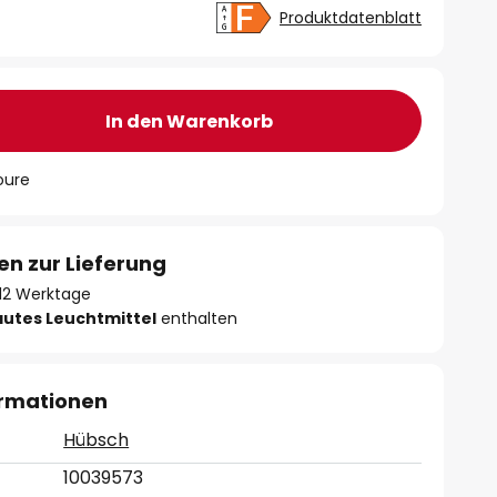
Produktdatenblatt
In den Warenkorb
oure
en zur Lieferung
- 12 Werktage
autes Leuchtmittel
enthalten
ormationen
Hübsch
10039573