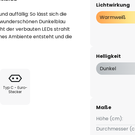
Lichtwirkung
d auffällig: So lässt sich die
Warmweiß
m wunderschönen Dunkelblau
t der verbauten LEDs strahlt
ches Ambiente entsteht und die
Ob auf dem Nachttisch, einem
m Kinder- oder Jugendzimmer
Helligkeit
 die LED-Tischleuchte Keen ist
Dunkel
Typ C - Euro-
Stecker
Maße
Höhe (cm):
Durchmesser (c