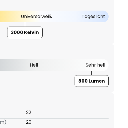
Universalweiß
Tageslicht
3000 Kelvin
Hell
Sehr hell
800 Lumen
22
m):
20