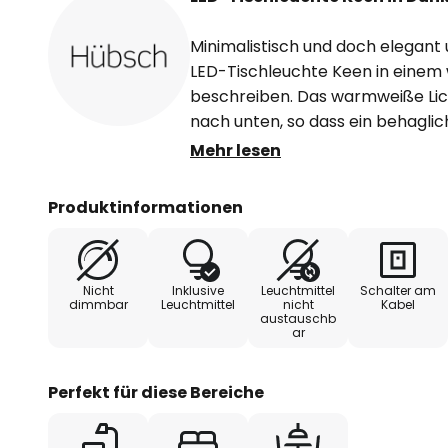
Minimalistisch und doch elegant un
LED-Tischleuchte Keen in eine
beschreiben. Das warmweiße Lich
nach unten, so dass ein behagli
Leuchte selbst inszeniert wird. 
Mehr lesen
Beistelltisch im Wohnzimmer, i
oder auch auf der Fensterbank -
Produktinformationen
für jeden Einsatzzweck ideal.
Nicht
Inklusive
Leuchtmittel
Schalter am
dimmbar
Leuchtmittel
nicht
Kabel
austauschb
ar
Perfekt für diese Bereiche