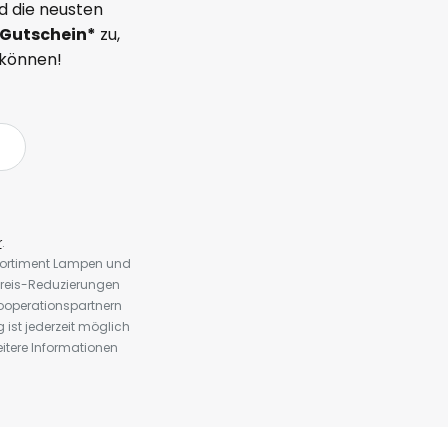
d die neusten
Gutschein*
zu,
 können!
r
.
 Sortiment Lampen und
preis-Reduzierungen
ooperationspartnern
st jederzeit möglich
eitere Informationen