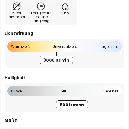
Nicht
Energieeffiz
IP65
dimmbar
ient und
langlebig
Lichtwirkung
Warmweiß
Universalweiß
Tageslicht
3000 Kelvin
Helligkeit
Dunkel
Hell
Sehr hell
500 Lumen
Maße