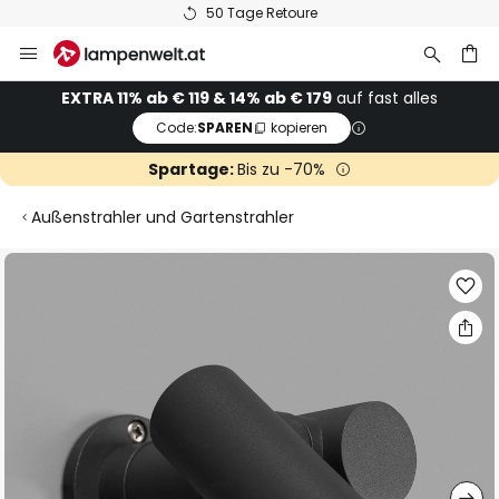
50 Tage Retoure
Zum
Inhalt
springen
he
EXTRA 11% ab € 119 & 14% ab € 179
auf fast alles
Code:
SPAREN
kopieren
Spartage:
Bis zu -70%
Außenstrahler und Gartenstrahler
Zum
Ende
der
Bildgalerie
springen