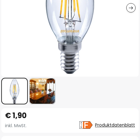
Zum
€ 1,90
Anfang
der
Produktdatenblatt
inkl. MwSt.
Bildgalerie