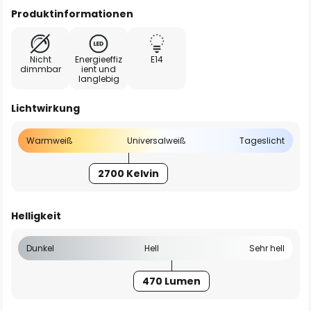
Produktinformationen
Nicht
Energieeffiz
E14
dimmbar
ient und
langlebig
Lichtwirkung
Warmweiß
Universalweiß
Tageslicht
2700 Kelvin
Helligkeit
Dunkel
Hell
Sehr hell
470 Lumen