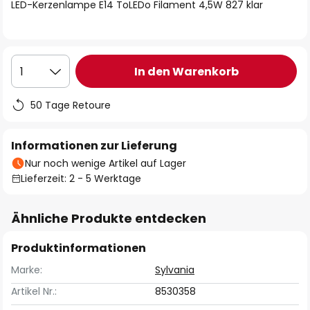
springen
LED-Kerzenlampe E14 ToLEDo Filament 4,5W 827 klar
In den Warenkorb
1
50 Tage Retoure
Informationen zur Lieferung
Nur noch wenige Artikel auf Lager
Lieferzeit: 2 - 5 Werktage
Ähnliche Produkte entdecken
Produktinformationen
Marke:
Sylvania
Artikel Nr.:
8530358