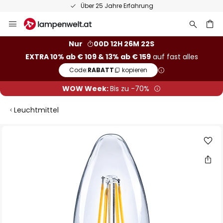
Über 25 Jahre Erfahrung
Zum
Inhalt
springen
he
Nur
00D 12H 26M 21S
EXTRA 10% ab € 109 & 13% ab € 159
auf fast alles
Code:
RABATT
kopieren
WOW Week:
Bis zu -70%
Leuchtmittel
Zum
Ende
der
Bildgalerie
springen