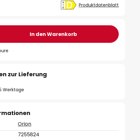
Produktdatenblatt
In den Warenkorb
oure
en zur Lieferung
- 5 Werktage
ormationen
Orion
7255824