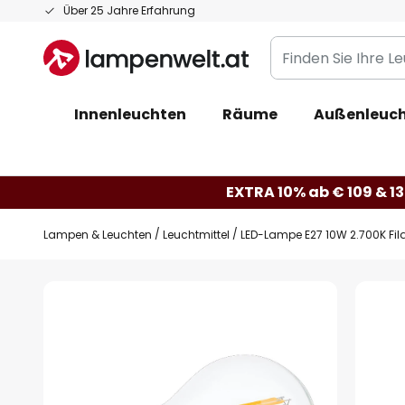
Zum
Über 25 Jahre Erfahrung
Inhalt
Finden
springen
Sie
Ihre
Innenleuchten
Räume
Außenleuc
Leuchte...
EXTRA 10% ab € 109 & 13
Lampen & Leuchten
Leuchtmittel
LED-Lampe E27 10W 2.700K Fi
Zum
Ende
der
Bildgalerie
springen