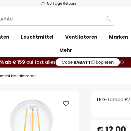
50 Tage Retoure
Suche
hten
Leuchtmittel
Ventilatoren
Marken
Mehr
% ab € 159
auf fast alles
Code:
RABATT
kopieren
lament klar dimmbar
LED-Lampe E27
€ 12,00