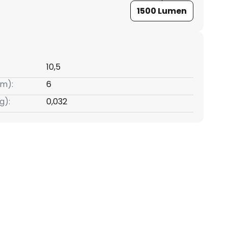
1500 Lumen
10,5
m):
6
g):
0,032