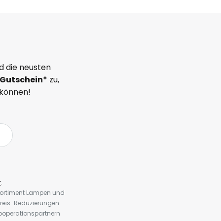
d die neusten
Gutschein*
zu,
 können!
r
.
 Sortiment Lampen und
preis-Reduzierungen
ooperationspartnern