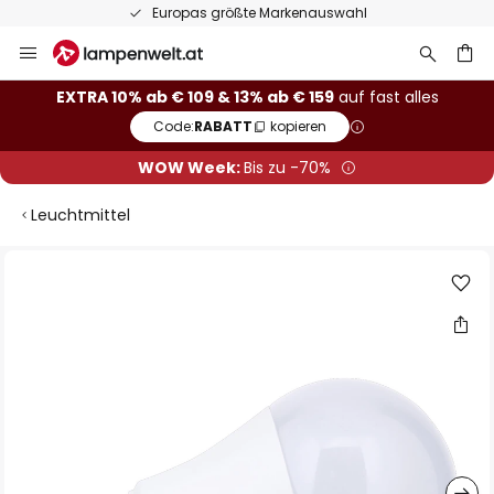
Europas größte Markenauswahl
Zum
Inhalt
springen
he
EXTRA 10% ab € 109 & 13% ab € 159
auf fast alles
Code:
RABATT
kopieren
WOW Week:
Bis zu -70%
Leuchtmittel
Zum
Ende
der
Bildgalerie
springen