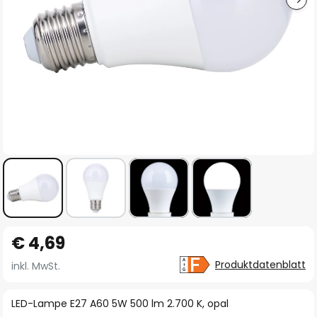
Zum
€ 4,69
Anfang
der
Produktdatenblatt
inkl. MwSt.
Bildgalerie
springen
LED-Lampe E27 A60 5W 500 lm 2.700 K, opal