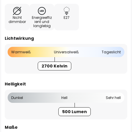
Nicht
Energieeffiz
E27
dimmbar
ient und
langlebig
Lichtwirkung
Warmweiß
Universalweiß
Tageslicht
2700 Kelvin
Helligkeit
Dunkel
Hell
Sehr hell
500 Lumen
Maße