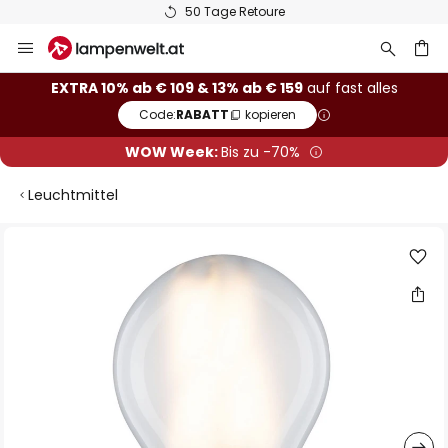
50 Tage Retoure
Zum
Inhalt
springen
he
EXTRA 10% ab € 109 & 13% ab € 159
auf fast alles
Code:
RABATT
kopieren
WOW Week:
Bis zu -70%
Leuchtmittel
Zum
Ende
der
Bildgalerie
springen