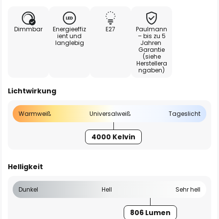
Dimmbar
Energieeffiz
E27
Paulmann
ient und
– bis zu 5
langlebig
Jahren
Garantie
(siehe
Herstellera
ngaben)
Lichtwirkung
Warmweiß
Universalweiß
Tageslicht
4000 Kelvin
Helligkeit
Dunkel
Hell
Sehr hell
806 Lumen