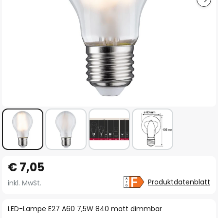
Zum
€ 7,05
Anfang
der
Produktdatenblatt
inkl. MwSt.
Bildgalerie
springen
LED-Lampe E27 A60 7,5W 840 matt dimmbar