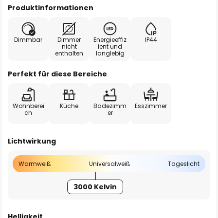
Produktinformationen
Dimmbar
Dimmer
Energieeffiz
IP44
nicht
ient und
enthalten
langlebig
Perfekt für diese Bereiche
Wohnberei
Küche
Badezimm
Esszimmer
ch
er
Lichtwirkung
Warmweiß
Universalweiß
Tageslicht
3000 Kelvin
Helligkeit