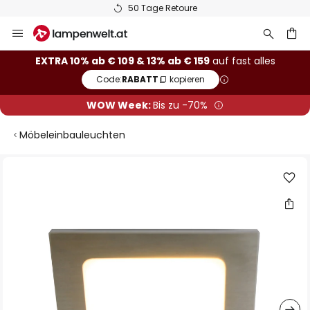
50 Tage Retoure
Zum
Inhalt
springen
he
EXTRA 10% ab € 109 & 13% ab € 159
auf fast alles
Code:
RABATT
kopieren
WOW Week:
Bis zu -70%
Möbeleinbauleuchten
Zum
Ende
der
Bildgalerie
springen