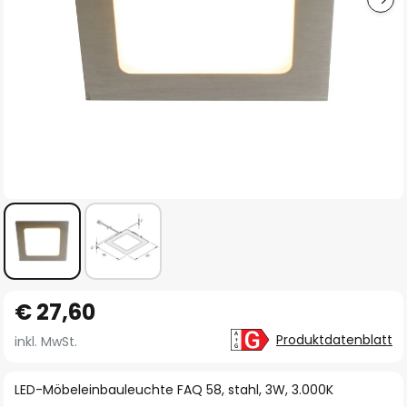
Zum
€ 27,60
Anfang
der
Produktdatenblatt
inkl. MwSt.
Bildgalerie
springen
LED-Möbeleinbauleuchte FAQ 58, stahl, 3W, 3.000K