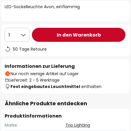
springen
LED-Sockelleuchte Avon, einflammig
In den Warenkorb
1
50 Tage Retoure
Informationen zur Lieferung
Nur noch wenige Artikel auf Lager
Lieferzeit: 2 - 5 Werktage
Fest eingebautes Leuchtmittel
enthalten
Ähnliche Produkte entdecken
Produktinformationen
Marke:
Trio Lighting