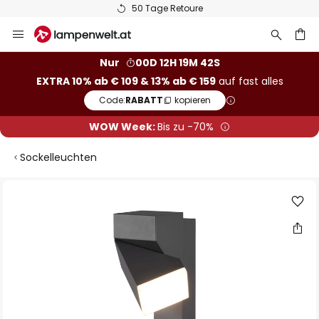
50 Tage Retoure
Zum
Inhalt
springen
he
Nur
00D 12H 19M 41S
EXTRA 10% ab € 109 & 13% ab € 159
auf fast alles
Code:
RABATT
kopieren
WOW Week:
Bis zu -70%
Sockelleuchten
Zum
Ende
der
Bildgalerie
springen