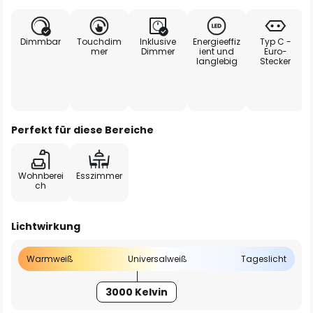
Dimmbar
Touchdim
Inklusive
Energieeffiz
Typ C -
mer
Dimmer
ient und
Euro-
langlebig
Stecker
Perfekt für diese Bereiche
Wohnberei
Esszimmer
ch
Lichtwirkung
Warmweiß
Universalweiß
Tageslicht
3000 Kelvin