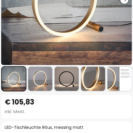
Zum
€ 105,83
Anfang
der
inkl. MwSt.
Bildgalerie
springen
LED-Tischleuchte Ritus, messing matt