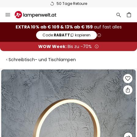
50 Tage Retoure
Zum
Inhalt
springen
he
EXTRA 10% ab € 109 & 13% ab € 159
auf fast alles
Code:
RABATT
kopieren
WOW Week:
Bis zu -70%
Schreibtisch- und Tischlampen
Zum
Ende
der
Bildgalerie
springen