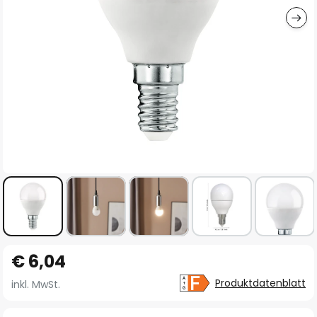
Zum
€ 6,04
Anfang
der
Produktdatenblatt
inkl. MwSt.
Bildgalerie