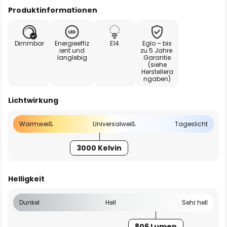
Produktinformationen
Dimmbar
Energieeffiz
E14
Eglo – bis
ient und
zu 5 Jahre
langlebig
Garantie
(siehe
Herstellera
ngaben)
Lichtwirkung
Warmweiß
Universalweiß
Tageslicht
3000 Kelvin
Helligkeit
Dunkel
Hell
Sehr hell
806 Lumen