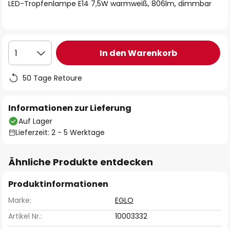
springen
LED-Tropfenlampe E14 7,5W warmweiß, 806lm, dimmbar
In den Warenkorb
1
50 Tage Retoure
Informationen zur Lieferung
Auf Lager
Lieferzeit: 2 - 5 Werktage
Ähnliche Produkte entdecken
Produktinformationen
Marke:
EGLO
Artikel Nr.:
10003332