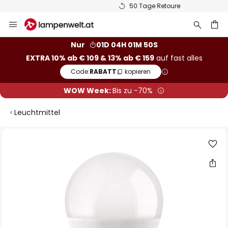
50 Tage Retoure
Zum
Inhalt
springen
he
Nur
01D 04H 01M 50S
EXTRA 10% ab € 109 & 13% ab € 159
auf fast alles
Code:
RABATT
kopieren
WOW Week:
Bis zu -70%
Leuchtmittel
Zum
Ende
der
Bildgalerie
springen