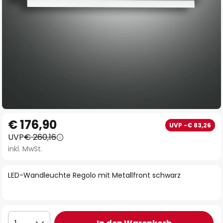
Zum
€ 176,90
UVP -€ 83,26
Anfang
UVP
€ 260,16
der
inkl. MwSt.
Bildgalerie
springen
LED-Wandleuchte Regolo mit Metallfront schwarz