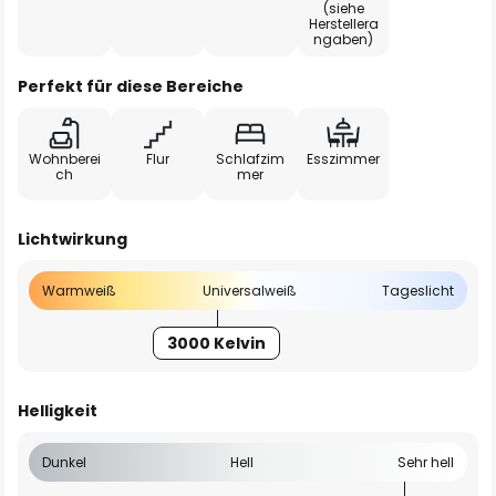
(siehe
Herstellera
ngaben)
Perfekt für diese Bereiche
Wohnberei
Flur
Schlafzim
Esszimmer
ch
mer
Lichtwirkung
Warmweiß
Universalweiß
Tageslicht
3000 Kelvin
Helligkeit
Dunkel
Hell
Sehr hell