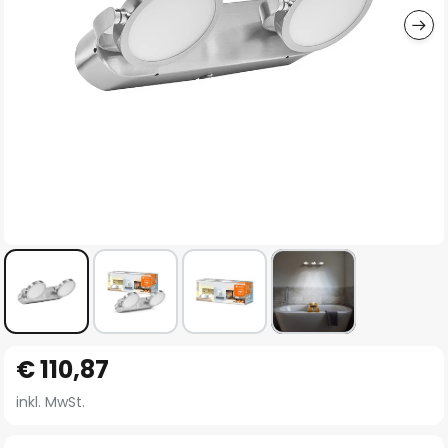
Zum
€ 110,87
Anfang
der
inkl. MwSt.
Bildgalerie