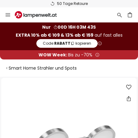
50 Tage Retoure
Zum
Inhalt
springen
he
Nur
00D 16H 03M 43S
EXTRA 10% ab € 109 & 13% ab € 159
auf fast alles
Code:
RABATT
kopieren
WOW Week:
Bis zu -70%
Smart Home Strahler und Spots
Zum
Ende
der
Bildgalerie
springen