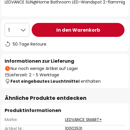
springen
LEDVANCE SUN@Home Bathroom LED-Wandspot 2-flammig
In den Warenkorb
1
50 Tage Retoure
Informationen zur Lieferung
Nur noch wenige Artikel auf Lager
Lieferzeit: 2 - 5 Werktage
Fest eingebautes Leuchtmittel
enthalten
Ähnliche Produkte entdecken
Produktinformationen
Marke:
LEDVANCE SMART+
Artikel Nr.:
10002531