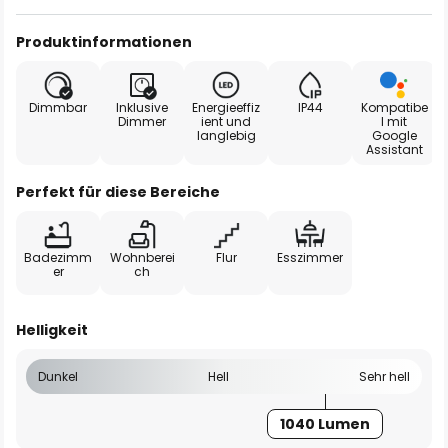
Produktinformationen
Dimmbar
Inklusive
Energieeffiz
IP44
Kompatibe
Dimmer
ient und
l mit
langlebig
Google
Assistant
Perfekt für diese Bereiche
Badezimm
Wohnberei
Flur
Esszimmer
er
ch
Helligkeit
Dunkel
Hell
Sehr hell
1040 Lumen