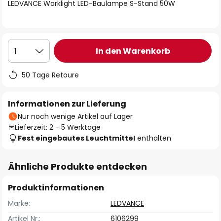
springen
LEDVANCE Worklight LED-Baulampe S-Stand 50W
In den Warenkorb
1
50 Tage Retoure
Informationen zur Lieferung
Nur noch wenige Artikel auf Lager
Lieferzeit: 2 - 5 Werktage
Fest eingebautes Leuchtmittel
enthalten
Ähnliche Produkte entdecken
Produktinformationen
Marke:
LEDVANCE
Artikel Nr.:
6106299