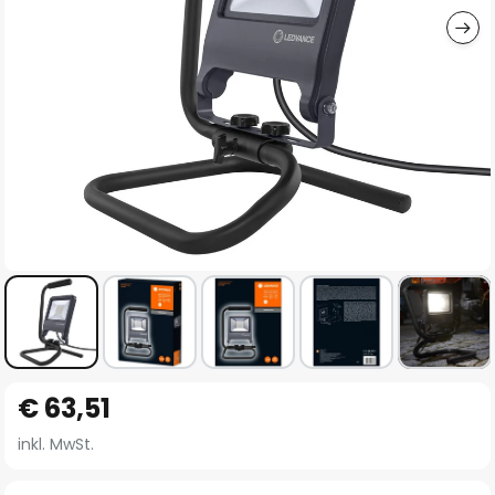
Zum
€ 63,51
Anfang
der
inkl. MwSt.
Bildgalerie