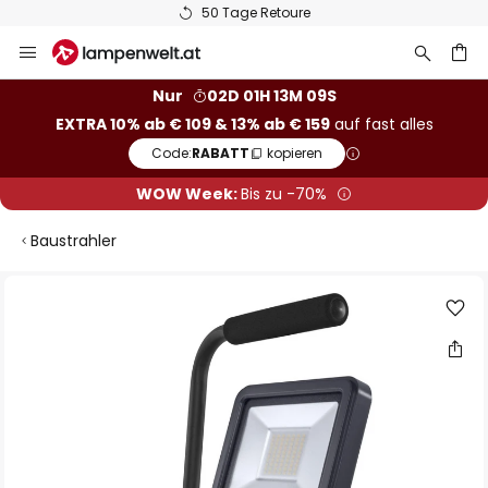
50 Tage Retoure
Zum
Inhalt
springen
he
Nur
02D 01H 13M 08S
EXTRA 10% ab € 109 & 13% ab € 159
auf fast alles
Code:
RABATT
kopieren
WOW Week:
Bis zu -70%
Baustrahler
Zum
Ende
der
Bildgalerie
springen