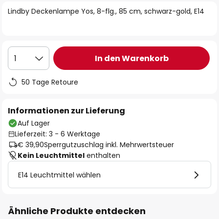
springen
Lindby Deckenlampe Yos, 8-flg., 85 cm, schwarz-gold, E14
In den Warenkorb
1
50 Tage Retoure
Informationen zur Lieferung
Auf Lager
Lieferzeit: 3 - 6 Werktage
€ 39,90
Sperrgutzuschlag inkl. Mehrwertsteuer
Kein Leuchtmittel
enthalten
E14 Leuchtmittel wählen
Ähnliche Produkte entdecken