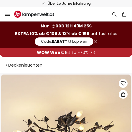
Über 25 Jahre Erfahrung
Zum
Inhalt
springen
he
Nur
00D 12H 43M 25S
EXTRA 10% ab € 109 & 13% ab € 159
auf fast alles
Code:
RABATT
kopieren
WOW Week:
Bis zu -70%
Deckenleuchten
Zum
Ende
der
Bildgalerie
springen