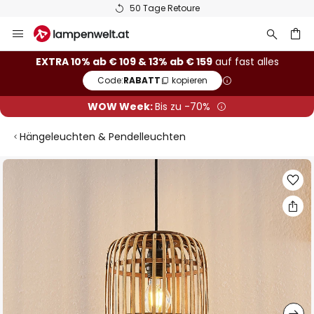
50 Tage Retoure
Zum
Inhalt
springen
he
EXTRA 10% ab € 109 & 13% ab € 159
auf fast alles
Code:
RABATT
kopieren
WOW Week:
Bis zu -70%
Hängeleuchten & Pendelleuchten
Zum
Ende
der
Bildgalerie
springen