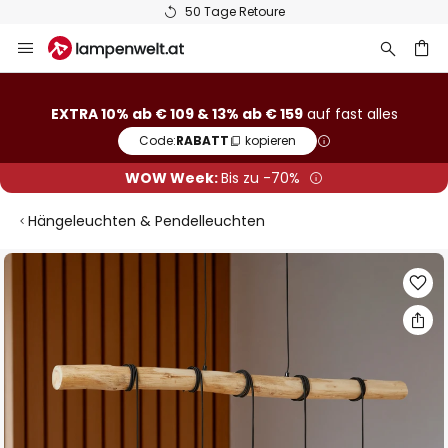
50 Tage Retoure
Zum
Inhalt
springen
he
EXTRA 10% ab € 109 & 13% ab € 159
auf fast alles
Code:
RABATT
kopieren
WOW Week:
Bis zu -70%
Hängeleuchten & Pendelleuchten
Zum
Ende
der
Bildgalerie
springen