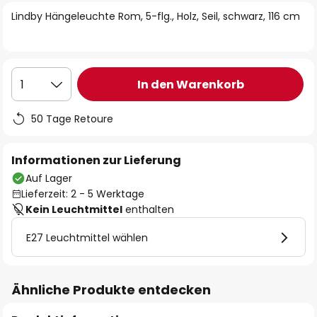
springen
Lindby Hängeleuchte Rom, 5-flg., Holz, Seil, schwarz, 116 cm
In den Warenkorb
1
50 Tage Retoure
Informationen zur Lieferung
Auf Lager
Lieferzeit: 2 - 5 Werktage
Kein Leuchtmittel
enthalten
E27 Leuchtmittel wählen
Ähnliche Produkte entdecken