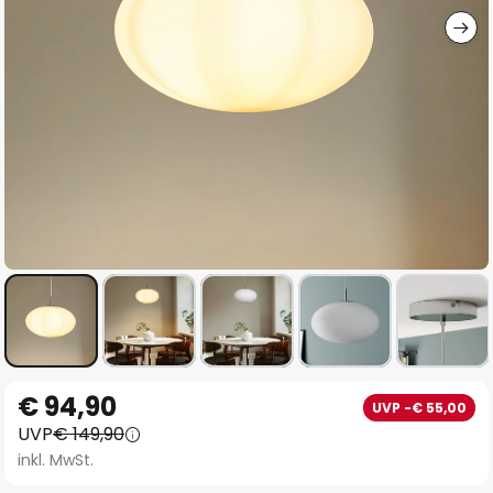
Zum
€ 94,90
UVP -€ 55,00
Anfang
UVP
€ 149,90
der
inkl. MwSt.
Bildgalerie