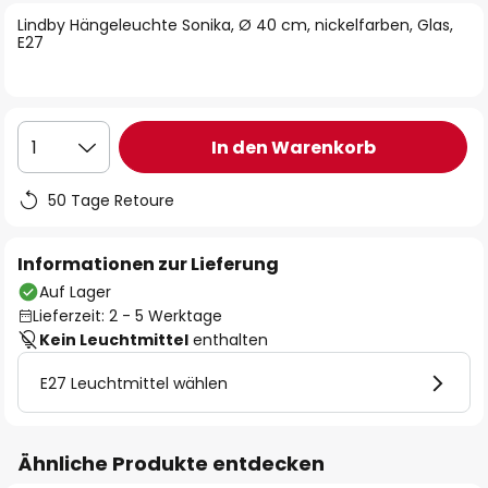
springen
Lindby Hängeleuchte Sonika, Ø 40 cm, nickelfarben, Glas,
E27
In den Warenkorb
1
50 Tage Retoure
Informationen zur Lieferung
Auf Lager
Lieferzeit: 2 - 5 Werktage
Kein Leuchtmittel
enthalten
E27 Leuchtmittel wählen
Ähnliche Produkte entdecken