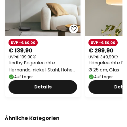
UVP -€ 60,00
UVP -€ 50,00
€ 139,90
€ 299,90
UVP
€ 199,90
UVP
€ 349,90
Lindby Bogenleuchte
Hängeleuchte Bo
Hernando, nickel, Stahl, Höhe
Ø 25 cm, Glas
188 cm
Auf Lager
Auf Lager
Details
Detai
Ähnliche Kategorien