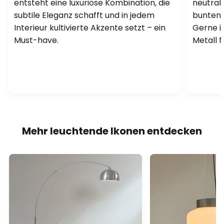
entsteht eine luxuriöse Kombination, die
neutral
subtile Eleganz schafft und in jedem
bunten 
Interieur kultivierte Akzente setzt – ein
Gerne in
Must-have.
Metall f
Mehr leuchtende Ikonen entdecken