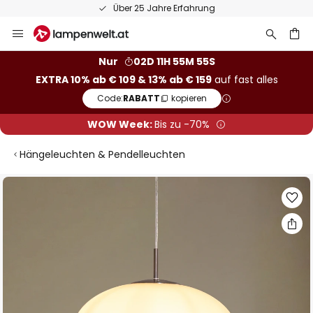
Über 25 Jahre Erfahrung
Zum
Inhalt
springen
he
Nur
02D 11H 55M 55S
EXTRA 10% ab € 109 & 13% ab € 159
auf fast alles
Code:
RABATT
kopieren
WOW Week:
Bis zu -70%
Hängeleuchten & Pendelleuchten
Zum
Ende
der
Bildgalerie
springen