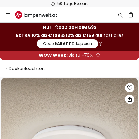
50 Tage Retoure
Zum
Inhalt
springen
he
Nur
02D 20H 01M 58S
EXTRA 10% ab € 109 & 13% ab € 159
auf fast alles
Code:
RABATT
kopieren
WOW Week:
Bis zu -70%
Deckenleuchten
Zum
Ende
der
Bildgalerie
springen