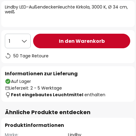
springen
Lindby LED-Außendeckenleuchte Kirkola, 3000 K, Ø 34 cm,
weiß
In den Warenkorb
1
50 Tage Retoure
Informationen zur Lieferung
Auf Lager
Lieferzeit: 2 - 5 Werktage
Fest eingebautes Leuchtmittel
enthalten
Ähnliche Produkte entdecken
Produktinformationen
Marke:
Lindby