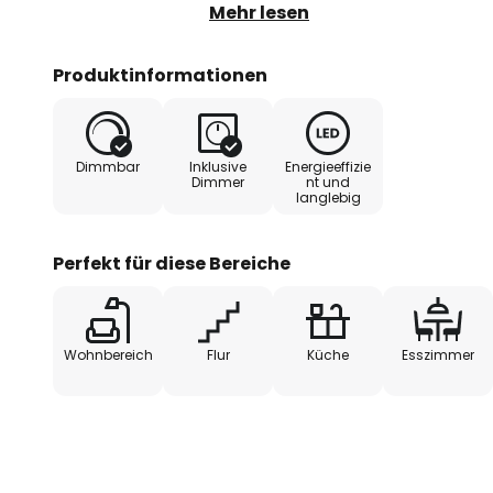
quadratischen Rahmen, zum Teil i
Mehr lesen
alle mit LEDs bestückt sind und i
können. Falls gewünscht, hat man 
Produktinformationen
über den normalen Wandschalter i
Das Design eignet sich bestens f
Räumlichkeiten.
Dimmbar
Inklusive
Energieeffizie
Dimmer
nt und
langlebig
3-step-dim + off:
Durch einen Wandschalter ist es 
Perfekt für diese Bereiche
gewohnt ein- und auszuschalten.
Dimmtechnik mit integrierter Off
durch mehrmaliges Betätigen des
Wohnbereich
Flur
Küche
Esszimmer
unterschiedliche Stufen ihrer Hel
25 %.