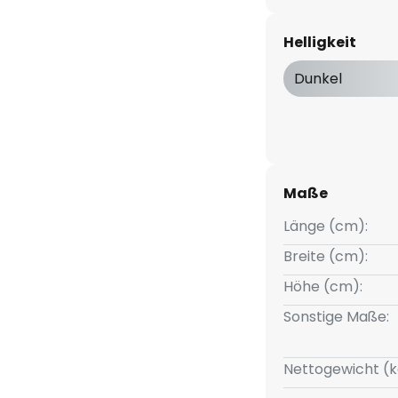
n unterschiedlicher Größe, die
n einer guten Helligkeit leuchten
Helligkeit
die Möglichkeit, die Helligkeit
n drei Stufen zu regulieren.
Dunkel
ür den Einsatz in modernen
Maße
möglich, die Leuchte wie
Länge (cm):
 Durch die 3-Stufen-
-Funktion lässt sie sich zudem
Breite (cm):
 Schalters in drei
Höhe (cm):
ligkeit dimmen: 100 %, 50 % und
Sonstige Maße:
Nettogewicht (k