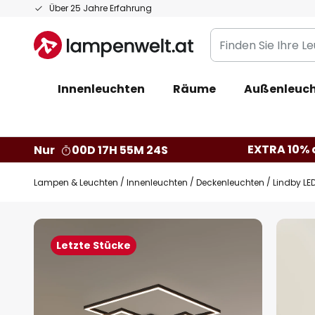
Zum
Über 25 Jahre Erfahrung
Inhalt
Finden
springen
Sie
Ihre
Innenleuchten
Räume
Außenleuc
Leuchte...
EXTRA 10% a
Nur
00D 17H 55M 23S
Lampen & Leuchten
Innenleuchten
Deckenleuchten
Lindby LE
Zum
Ende
Letzte Stücke
der
Bildgalerie
springen