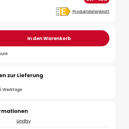
Produktdatenblatt
In den Warenkorb
oure
en zur Lieferung
- 5 Werktage
ormationen
Lindby