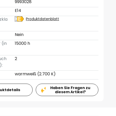
9993028
E14
zkla
Produktdatenblatt
Nein
 (in
15000 h
uch
2
):
warmweiß (2.700 K)
Haben Sie Fragen zu
duktdetails
diesem Artikel?