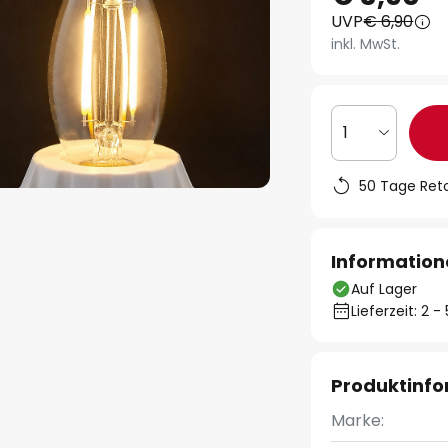
UVP
€ 6,90
inkl. MwSt.
1
50 Tage Ret
Information
Auf Lager
Lieferzeit: 2 
Produktinf
Marke: