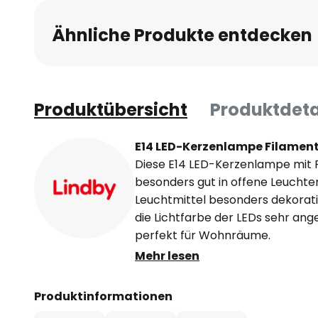
Ähnliche Produkte entdecken
Produktübersicht
Produktdeta
E14 LED-Kerzenlampe Filament,
Diese E14 LED-Kerzenlampe mit F
besonders gut in offene Leuchten
Leuchtmittel besonders dekorativ s
die Lichtfarbe der LEDs sehr a
perfekt für Wohnräume.
In Wandleuchten, Kronleuchtern e
Mehr lesen
LED-Leuchtmittel nur einen Bruch
vergleichbaren Glühlampe.
Produktinformationen
Merkmale: