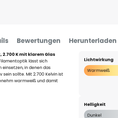
ils
Bewertungen
Herunterladen
 2.700 K mit klarem Glas
Lichtwirkung
ilamentoptik lässt sich
 einsetzen, in denen das
Warmweiß
ein sollte. Mit 2.700 Kelvin ist
ngenehm warmweiß und damit
tc. eingesetzt, benötigt dieses
teil der Energie einer
Helligkeit
Dunkel