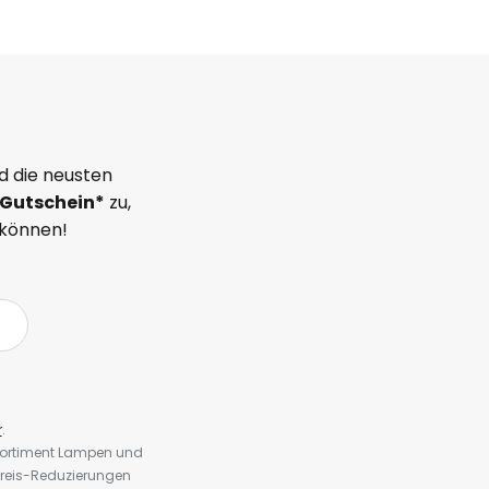
d die neusten
Gutschein*
zu,
 können!
r
.
 Sortiment Lampen und
preis-Reduzierungen