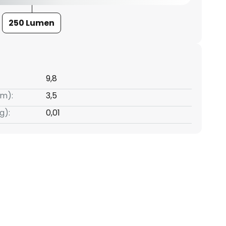
250 Lumen
9,8
m):
3,5
g):
0,01