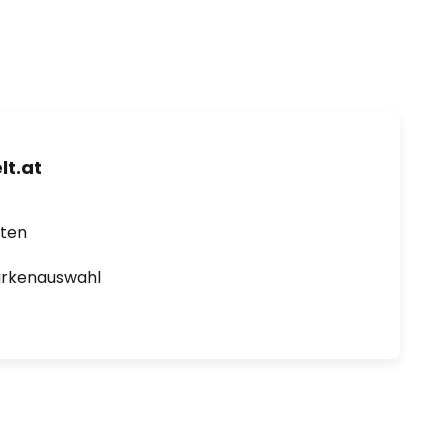
t.at
rten
arkenauswahl