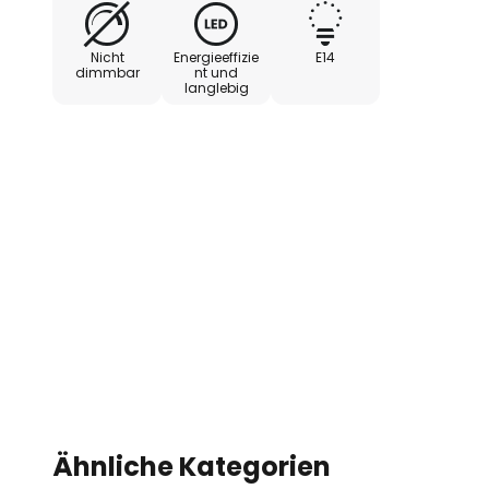
- Vergleichswert Glühlampe 23 
- nicht dimmbar
Nicht
Energieeffizie
E14
- Abstrahlwinkel 320°
dimmbar
nt und
langlebig
Ähnliche Kategorien