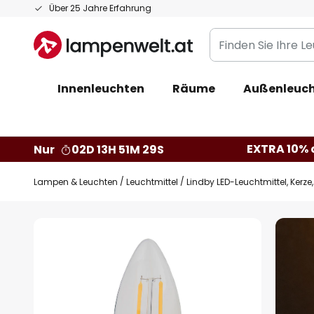
Zum
Über 25 Jahre Erfahrung
Inhalt
Finden
springen
Sie
Ihre
Innenleuchten
Räume
Außenleuc
Leuchte...
EXTRA 10% a
Nur
02D 13H 51M 28S
Lampen & Leuchten
Leuchtmittel
Lindby LED-Leuchtmittel, Kerze, 
Zum
Ende
der
Bildgalerie
springen