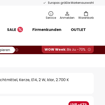
Europas größte Markenauswahl
Service
Anmelden
Warenkorb
SALE
Firmenkunden
OUTLET
WOW Week:
Bis zu -70%
pieren
htmittel, Kerze, E14, 2 W, klar, 2.700 K
UVP -43%