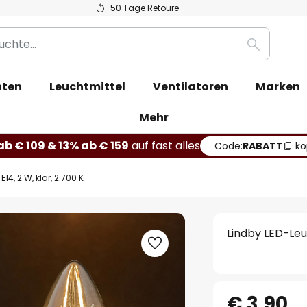
50 Tage Retoure
Suche
hten
Leuchtmittel
Ventilatoren
Marken
Mehr
b € 109 & 13% ab € 159
auf fast alles
Code:
RABATT
ko
E14, 2 W, klar, 2.700 K
Lindby LED-Leuc
€ 3,90