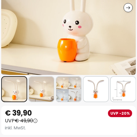
Zum
€ 39,90
UVP -20%
Anfang
UVP
€ 49,90
der
inkl. MwSt.
Bildgalerie