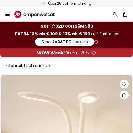
Über 25 Jahre Erfahrung
Zum
Inhalt
springen
he
Nur
02D 00H 26M 58S
EXTRA 10% ab € 109 & 13% ab € 159
auf fast alles
Code:
RABATT
kopieren
WOW Week:
Bis zu -70%
Schreibtischleuchten
Zum
Ende
der
Bildgalerie
springen