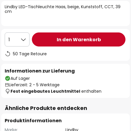
springen
Lindby LED-Tischleuchte Haas, beige, Kunststoff, CCT, 39
cm
In den Warenkorb
1
50 Tage Retoure
Informationen zur Lieferung
Auf Lager
Lieferzeit: 2 - 5 Werktage
Fest eingebautes Leuchtmittel
enthalten
Ähnliche Produkte entdecken
Produktinformationen
Marke:
Lindby