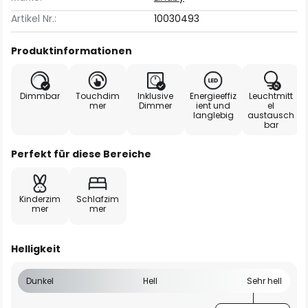
Artikel Nr.:
10030493
Produktinformationen
Dimmbar
Touchdim
Inklusive
Energieeffiz
Leuchtmitt
mer
Dimmer
ient und
el
langlebig
austausch
bar
Perfekt für diese Bereiche
Kinderzim
Schlafzim
mer
mer
Helligkeit
Dunkel
Hell
Sehr hell