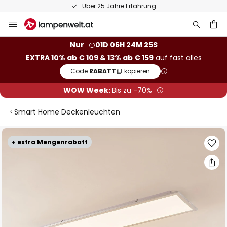
Über 25 Jahre Erfahrung
Zum
Inhalt
springen
he
Nur
01D 06H 24M 24S
EXTRA 10% ab € 109 & 13% ab € 159
auf fast alles
Code:
RABATT
kopieren
WOW Week:
Bis zu -70%
Smart Home Deckenleuchten
Zum
+ extra Mengenrabatt
Ende
der
Bildgalerie
springen