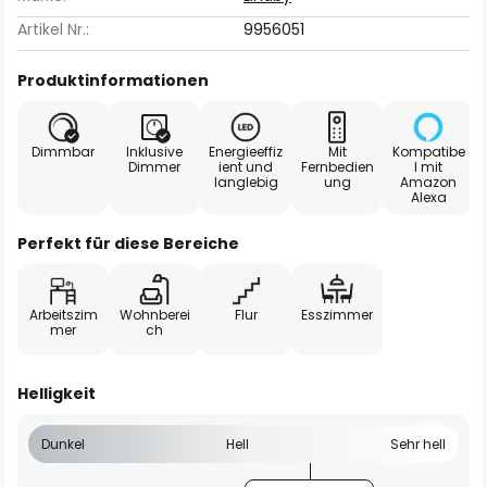
Artikel Nr.:
9956051
Produktinformationen
Dimmbar
Inklusive
Energieeffiz
Mit
Kompatibe
Dimmer
ient und
Fernbedien
l mit
langlebig
ung
Amazon
Alexa
Perfekt für diese Bereiche
Arbeitszim
Wohnberei
Flur
Esszimmer
mer
ch
Helligkeit
Dunkel
Hell
Sehr hell