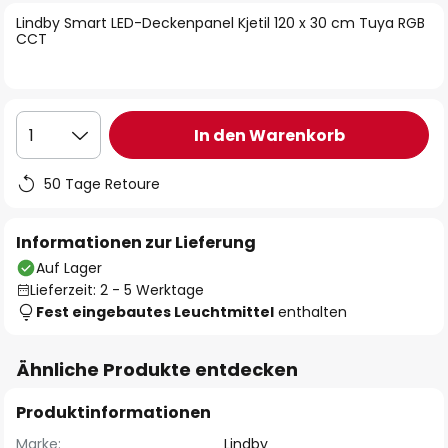
springen
Lindby Smart LED-Deckenpanel Kjetil 120 x 30 cm Tuya RGB
CCT
In den Warenkorb
1
50 Tage Retoure
Informationen zur Lieferung
Auf Lager
Lieferzeit: 2 - 5 Werktage
Fest eingebautes Leuchtmittel
enthalten
Ähnliche Produkte entdecken
Produktinformationen
Marke:
Lindby