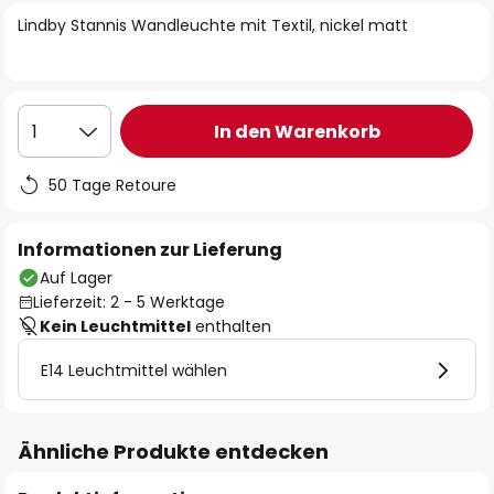
springen
Lindby Stannis Wandleuchte mit Textil, nickel matt
In den Warenkorb
1
50 Tage Retoure
Informationen zur Lieferung
Auf Lager
Lieferzeit: 2 - 5 Werktage
Kein Leuchtmittel
enthalten
E14 Leuchtmittel wählen
Ähnliche Produkte entdecken