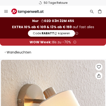
50 Tage Retoure
Zum
Inhalt
springen
he
Nur
02D 03H 32M 45S
EXTRA 10% ab € 109 & 13% ab € 159
auf fast alles
Code:
RABATT
kopieren
WOW Week:
Bis zu -70%
Wandleuchten
Zum
Ende
der
Bildgalerie
springen