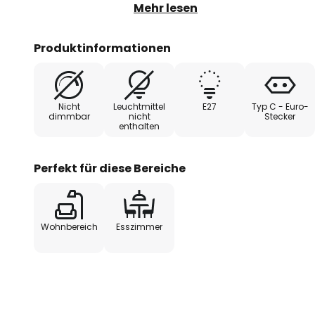
die Serie mit der ausgeprägten 
Mehr lesen
ausgesprochene Charaktertypen 
mit einem trendigen Finish in m
Produktinformationen
gerade im Kontrast mit einem w
eine wunderschöne Kombination 
Leuchtenschirme bestehen zur Hä
Nicht
Leuchtmittel
E27
Typ C - Euro-
schwarz, und zur Hälfte aus klare
dimmbar
nicht
Stecker
enthalten
eindrucksvoller Zwei-Komponen
Zweifel besitzt die Stehleuchte 
einen edlen Objektcharakter un
Perfekt für diese Bereiche
Blickfang im Raum.
Die Glasschirme lassen sich einf
Wohnbereich
Esszimmer
Metallschalen aufdrehen und du
sie Platz für ein Leuchtmittel m
9,5 cm im beliebten Globedesig
hinter dem klaren Glas besonders
Nutzung von Kopfspiegellampen s