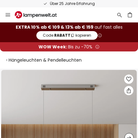
Über 25 Jahre Erfahrung
Zum
Inhalt
springen
he
EXTRA 10% ab € 109 & 13% ab € 159
auf fast alles
Code:
RABATT
kopieren
WOW Week:
Bis zu -70%
Hängeleuchten & Pendelleuchten
Zum
Ende
der
Bildgalerie
springen