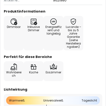
Artikel Nr.:
9621980
Produktinformationen
Dimmbar
Inklusive
Energieeffiz
Lucande –
Dimmer
ient und
bis zu 5
langlebig
Jahre
Garantie
(siehe
Herstellera
ngaben)
Perfekt für diese Bereiche
Wohnberei
Küche
Esszimmer
ch
Lichtwirkung
Warmweiß
Universalweiß
Tageslicht