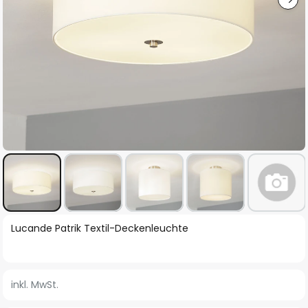
Zum
Lucande Patrik Textil-Deckenleuchte
Anfang
der
Bildgalerie
inkl. MwSt.
springen