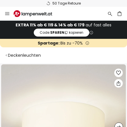
50 Tage Retoure
Zum
Inhalt
springen
he
EXTRA 11% ab € 119 & 14% ab € 179
auf fast alles
Code:
SPAREN
kopieren
Spartage:
Bis zu -70%
Deckenleuchten
Zum
Ende
der
Bildgalerie
springen