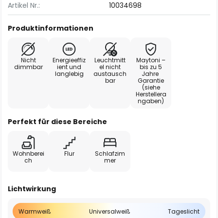
Artikel Nr.:
10034698
Produktinformationen
Nicht
Energieeffiz
Leuchtmitt
Maytoni –
dimmbar
ient und
el nicht
bis zu 5
langlebig
austausch
Jahre
bar
Garantie
(siehe
Herstellera
ngaben)
Perfekt für diese Bereiche
Wohnberei
Flur
Schlafzim
ch
mer
Lichtwirkung
Warmweiß
Universalweiß
Tageslicht