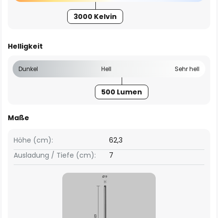
3000 Kelvin
Helligkeit
Dunkel
Hell
Sehr hell
500 Lumen
Maße
Höhe (cm):
62,3
Ausladung / Tiefe (cm):
7