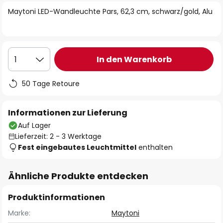
springen
Maytoni LED-Wandleuchte Pars, 62,3 cm, schwarz/gold, Alu
In den Warenkorb
1
50 Tage Retoure
Informationen zur Lieferung
Auf Lager
Lieferzeit: 2 - 3 Werktage
Fest eingebautes Leuchtmittel
enthalten
Ähnliche Produkte entdecken
Produktinformationen
Marke:
Maytoni