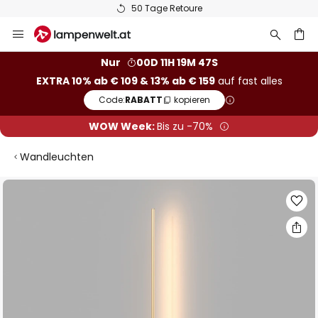
50 Tage Retoure
Zum
Inhalt
springen
he
Nur
00D 11H 19M 46S
EXTRA 10% ab € 109 & 13% ab € 159
auf fast alles
Code:
RABATT
kopieren
WOW Week:
Bis zu -70%
Wandleuchten
Zum
Ende
der
Bildgalerie
springen