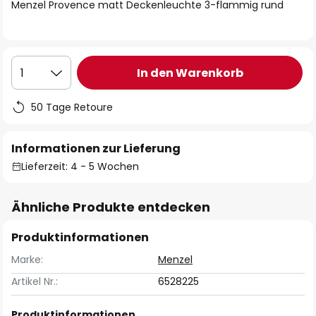
springen
Menzel Provence matt Deckenleuchte 3-flammig rund
In den Warenkorb
1
50 Tage Retoure
Informationen zur Lieferung
Lieferzeit: 4 - 5 Wochen
Ähnliche Produkte entdecken
Produktinformationen
Marke:
Menzel
Artikel Nr.:
6528225
Produktinformationen