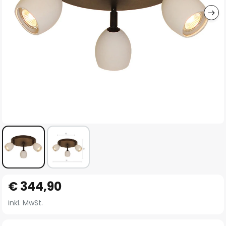
Zum
€ 344,90
Anfang
der
inkl. MwSt.
Bildgalerie