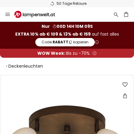
50 Tage Retoure
Zum
Inhalt
springen
he
Nur
00D 14H 10M 09S
EXTRA 10% ab € 109 & 13% ab € 159
auf fast alles
Code:
RABATT
kopieren
WOW Week:
Bis zu -70%
Deckenleuchten
Zum
Ende
der
Bildgalerie
springen