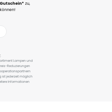
Gutschein*
zu,
 können!
r
.
 Sortiment Lampen und
preis-Reduzierungen
ooperationspartnern
st jederzeit möglich
eitere Informationen