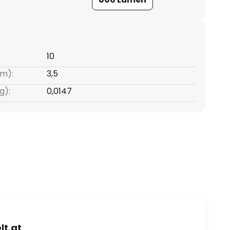
10
m):
3,5
g):
0,0147
t.at