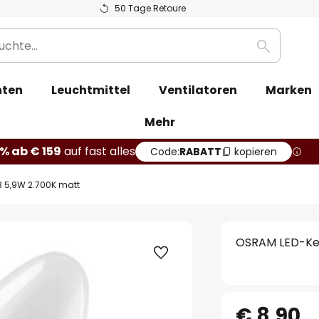
50 Tage Retoure
Suche
hten
Leuchtmittel
Ventilatoren
Marken
Mehr
% ab € 159
auf fast alles
Code:
RABATT
kopieren
B 5,9W 2.700K matt
OSRAM LED-Ker
€ 8,90