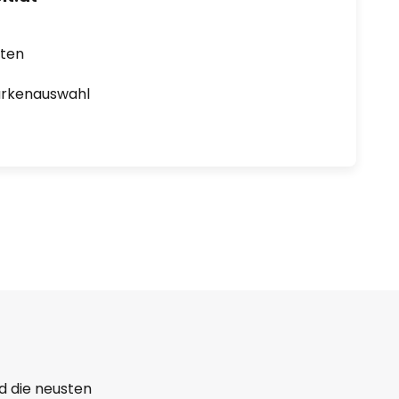
rten
arkenauswahl
d die neusten