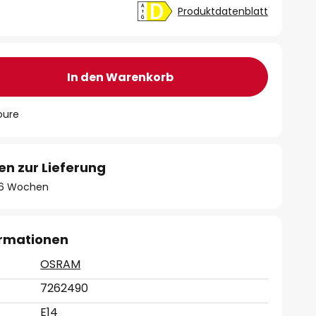
Produktdatenblatt
In den Warenkorb
oure
en zur Lieferung
 - 6 Wochen
ormationen
OSRAM
7262490
E14