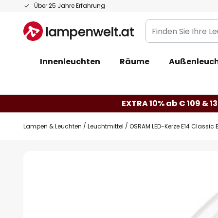
Zum
Über 25 Jahre Erfahrung
Inhalt
Finden
springen
Sie
Ihre
Innenleuchten
Räume
Außenleuc
Leuchte...
EXTRA 10% ab € 109 & 13
Lampen & Leuchten
Leuchtmittel
OSRAM LED-Kerze E14 Classic 
Zum
Ende
der
Bildgalerie
springen