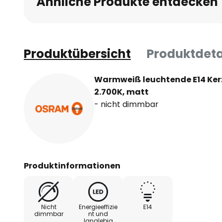
Ähnliche Produkte entdecken
Produktübersicht
Produktdeta
Warmweiß leuchtende E14 Ker
2.700K, matt
- nicht dimmbar
Produktinformationen
Nicht
Energieeffizie
E14
dimmbar
nt und
langlebig