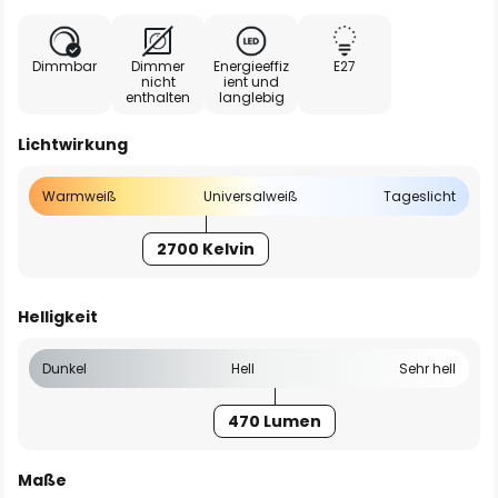
Dimmbar
Dimmer
Energieeffiz
E27
nicht
ient und
enthalten
langlebig
Lichtwirkung
Warmweiß
Universalweiß
Tageslicht
2700 Kelvin
Helligkeit
Dunkel
Hell
Sehr hell
470 Lumen
Maße