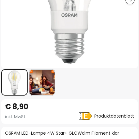
Zum
€ 8,90
Anfang
der
Produktdatenblatt
inkl. MwSt.
Bildgalerie
springen
OSRAM LED-Lampe 4W Star+ GLOWdim Filament klar