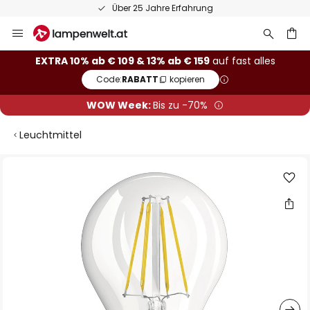
Über 25 Jahre Erfahrung
Zum
Inhalt
springen
he
EXTRA 10% ab € 109 & 13% ab € 159
auf fast alles
Code:
RABATT
kopieren
WOW Week:
Bis zu -70%
Leuchtmittel
Zum
Ende
der
Bildgalerie
springen