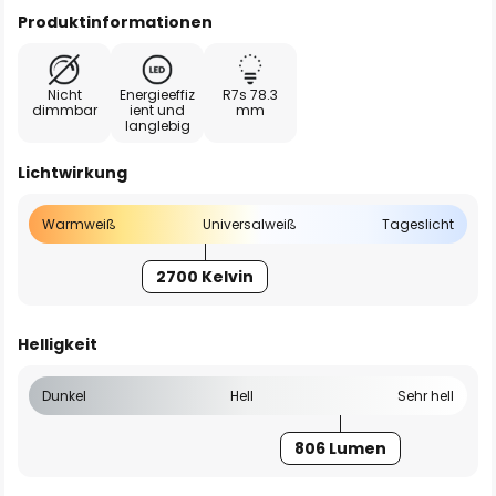
Produktinformationen
Nicht
Energieeffiz
R7s 78.3
dimmbar
ient und
mm
langlebig
Lichtwirkung
Warmweiß
Universalweiß
Tageslicht
2700 Kelvin
Helligkeit
Dunkel
Hell
Sehr hell
806 Lumen