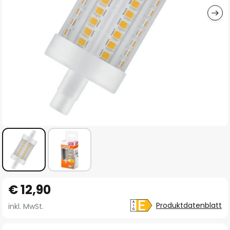
Zum
€ 12,90
Anfang
der
Produktdatenblatt
inkl. MwSt.
Bildgalerie