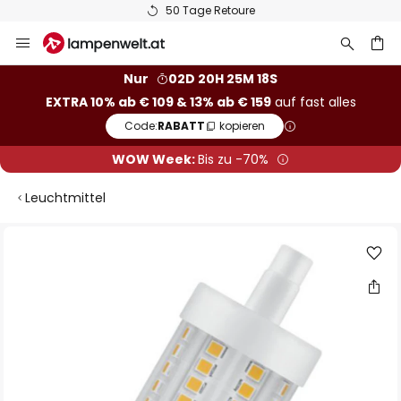
50 Tage Retoure
Zum
Inhalt
springen
he
Nur
02D 20H 25M 18S
EXTRA 10% ab € 109 & 13% ab € 159
auf fast alles
Code:
RABATT
kopieren
WOW Week:
Bis zu -70%
Leuchtmittel
Zum
Ende
der
Bildgalerie
springen