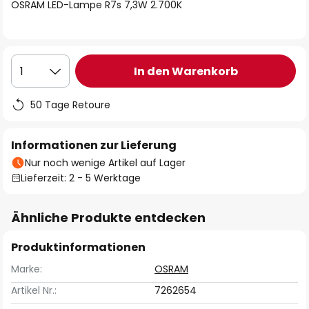
springen
OSRAM LED-Lampe R7s 7,3W 2.700K
In den Warenkorb
1
50 Tage Retoure
Informationen zur Lieferung
Nur noch wenige Artikel auf Lager
Lieferzeit: 2 - 5 Werktage
Ähnliche Produkte entdecken
Produktinformationen
Marke:
OSRAM
Artikel Nr.:
7262654