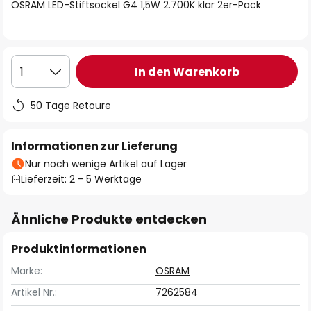
springen
OSRAM LED-Stiftsockel G4 1,5W 2.700K klar 2er-Pack
In den Warenkorb
1
50 Tage Retoure
Informationen zur Lieferung
Nur noch wenige Artikel auf Lager
Lieferzeit: 2 - 5 Werktage
Ähnliche Produkte entdecken
Produktinformationen
Marke:
OSRAM
Artikel Nr.:
7262584