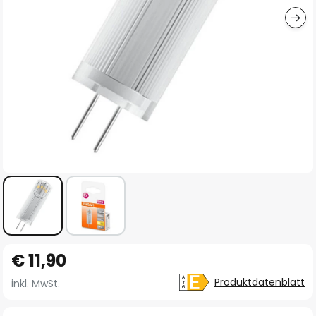
Zum
€ 11,90
Anfang
der
Produktdatenblatt
inkl. MwSt.
Bildgalerie