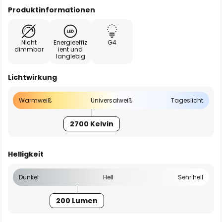
Produktinformationen
Nicht
Energieeffiz
G4
dimmbar
ient und
langlebig
Lichtwirkung
Warmweiß
Universalweiß
Tageslicht
2700 Kelvin
Helligkeit
Dunkel
Hell
Sehr hell
200 Lumen