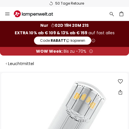
50 Tage Retoure
Zum
Inhalt
springen
he
Nur
02D 19H 20M 21S
EXTRA 10% ab € 109 & 13% ab € 159
auf fast alles
Code:
RABATT
kopieren
WOW Week:
Bis zu -70%
Leuchtmittel
Zum
Ende
der
Bildgalerie
springen