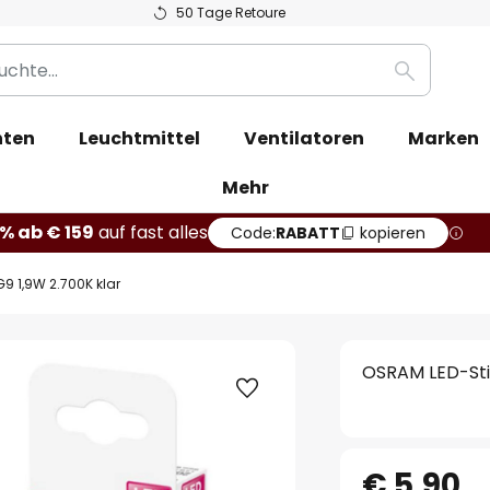
50 Tage Retoure
Suche
hten
Leuchtmittel
Ventilatoren
Marken
Mehr
% ab € 159
auf fast alles
Code:
RABATT
kopieren
9 1,9W 2.700K klar
OSRAM LED-Sti
€ 5,90