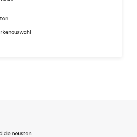
rten
arkenauswahl
d die neusten