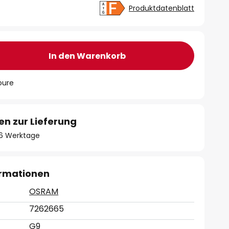
Produktdatenblatt
In den Warenkorb
oure
en zur Lieferung
- 6 Werktage
ormationen
OSRAM
7262665
G9