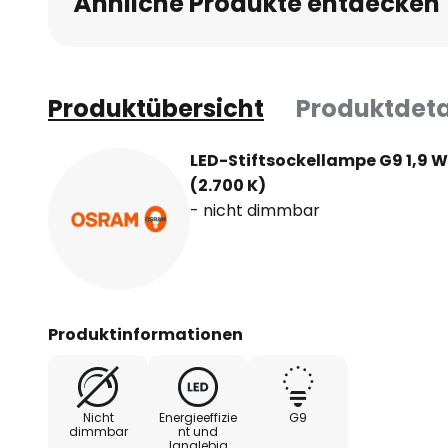
Ähnliche Produkte entdecken
Produktübersicht
Produktdeta
LED-Stiftsockellampe G9 1,9
(2.700 K)
- nicht dimmbar
Produktinformationen
Nicht
Energieeffizie
G9
dimmbar
nt und
langlebig