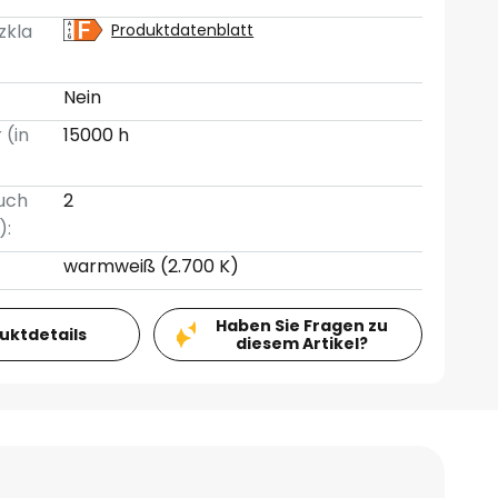
zkla
Produktdatenblatt
Nein
 (in
15000 h
uch
2
):
warmweiß (2.700 K)
Haben Sie Fragen zu
duktdetails
diesem Artikel?