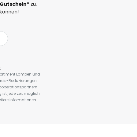
Gutschein*
zu,
 können!
r
.
 Sortiment Lampen und
preis-Reduzierungen
ooperationspartnern
st jederzeit möglich
eitere Informationen