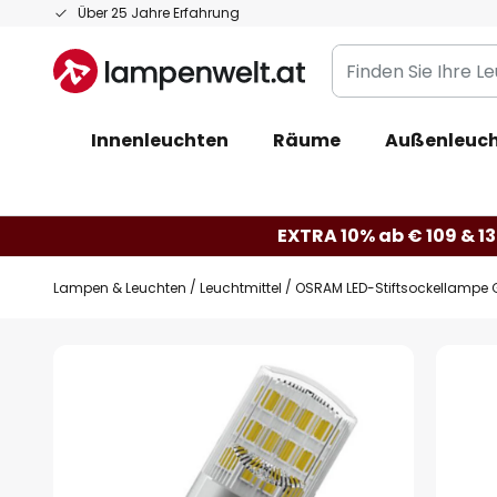
Zum
Über 25 Jahre Erfahrung
Inhalt
Finden
springen
Sie
Ihre
Innenleuchten
Räume
Außenleuc
Leuchte...
EXTRA 10% ab € 109 & 13
Lampen & Leuchten
Leuchtmittel
OSRAM LED-Stiftsockellampe G
Zum
Ende
der
Bildgalerie
springen