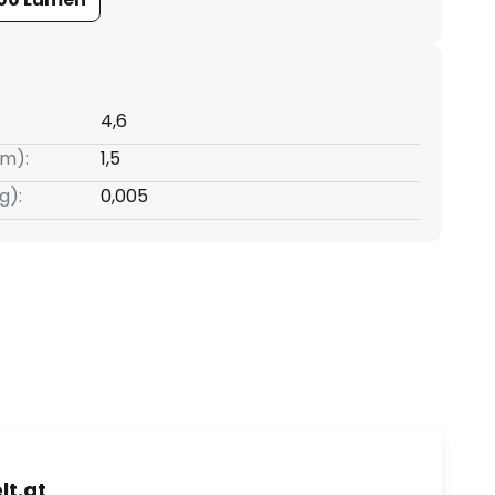
4,6
m):
1,5
g):
0,005
t.at