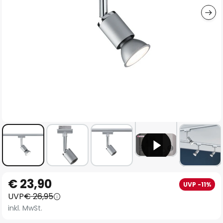
Zum
€ 23,90
UVP -11%
Anfang
UVP
€ 26,95
der
inkl. MwSt.
Bildgalerie