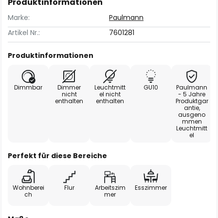
Produktinformationen
Marke:
Paulmann
Artikel Nr.:
7601281
Produktinformationen
Dimmbar
Dimmer
Leuchtmitt
GU10
Paulmann
nicht
el nicht
- 5 Jahre
enthalten
enthalten
Produktgar
antie,
ausgeno
mmen
Leuchtmitt
el
Perfekt für diese Bereiche
Wohnberei
Flur
Arbeitszim
Esszimmer
ch
mer