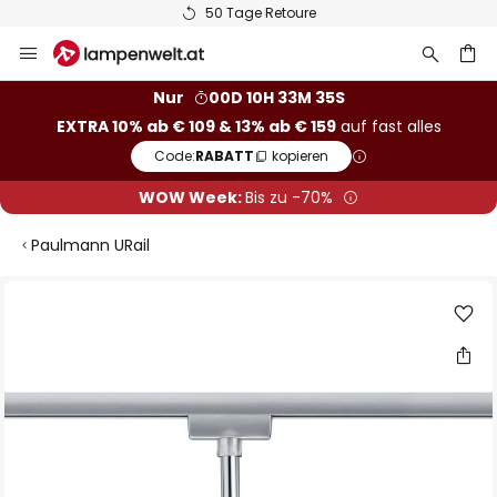
50 Tage Retoure
Zum
Inhalt
springen
he
Nur
00D 10H 33M 35S
EXTRA 10% ab € 109 & 13% ab € 159
auf fast alles
Code:
RABATT
kopieren
WOW Week:
Bis zu -70%
Paulmann URail
Zum
Ende
der
Bildgalerie
springen