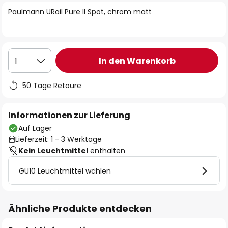
springen
Paulmann URail Pure II Spot, chrom matt
In den Warenkorb
1
50 Tage Retoure
Informationen zur Lieferung
Auf Lager
Lieferzeit: 1 - 3 Werktage
Kein Leuchtmittel
enthalten
GU10 Leuchtmittel wählen
Ähnliche Produkte entdecken