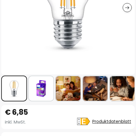
Zum
€ 6,85
Anfang
der
Produktdatenblatt
inkl. MwSt.
Bildgalerie