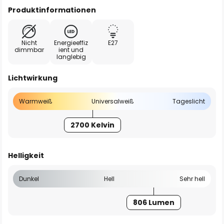
Produktinformationen
Nicht
Energieeffiz
E27
dimmbar
ient und
langlebig
Lichtwirkung
Warmweiß
Universalweiß
Tageslicht
2700 Kelvin
Helligkeit
Dunkel
Hell
Sehr hell
806 Lumen