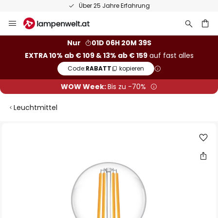
Über 25 Jahre Erfahrung
Zum
Inhalt
springen
he
Nur
01D 06H 20M 38S
EXTRA 10% ab € 109 & 13% ab € 159
auf fast alles
Code:
RABATT
kopieren
WOW Week:
Bis zu -70%
Leuchtmittel
Zum
Ende
der
Bildgalerie
springen