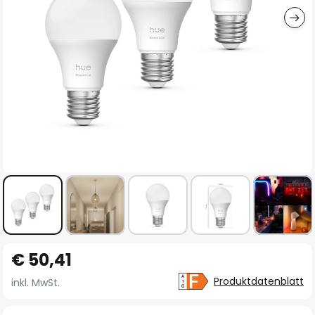
Zum
€ 50,41
Anfang
der
Produktdatenblatt
inkl. MwSt.
Bildgalerie