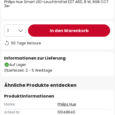
springen
Philips Hue Smart LED-Leuchtmittel E27 A60, 8 W, RGB CCT
3er
In den Warenkorb
1
50 Tage Retoure
Informationen zur Lieferung
Auf Lager
Lieferzeit: 2 - 5 Werktage
Ähnliche Produkte entdecken
Produktinformationen
Marke:
Philips Hue
Artikel Nr.:
10048640