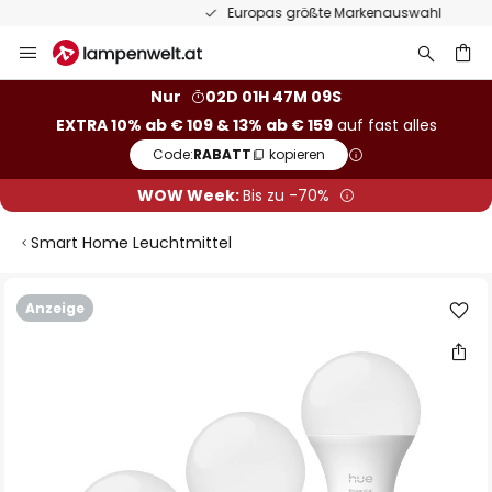
Europas größte Markenauswahl
Zum
Inhalt
springen
he
Nur
02D 01H 47M 08S
EXTRA 10% ab € 109 & 13% ab € 159
auf fast alles
Code:
RABATT
kopieren
WOW Week:
Bis zu -70%
Smart Home Leuchtmittel
Zum
Anzeige
Ende
der
Bildgalerie
springen