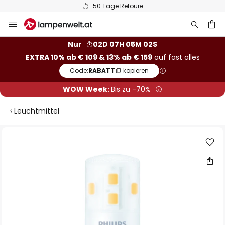
50 Tage Retoure
Zum
Inhalt
springen
he
Nur
02D 07H 05M 01S
EXTRA 10% ab € 109 & 13% ab € 159
auf fast alles
Code:
RABATT
kopieren
WOW Week:
Bis zu -70%
Leuchtmittel
Zum
Ende
der
Bildgalerie
springen