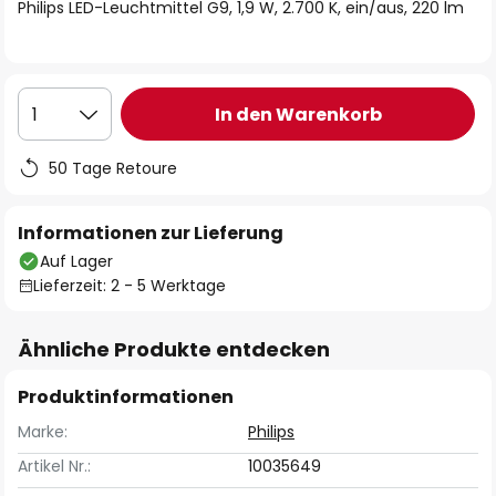
springen
Philips LED-Leuchtmittel G9, 1,9 W, 2.700 K, ein/aus, 220 lm
In den Warenkorb
1
50 Tage Retoure
Informationen zur Lieferung
Auf Lager
Lieferzeit: 2 - 5 Werktage
Ähnliche Produkte entdecken
Produktinformationen
Marke:
Philips
Artikel Nr.:
10035649