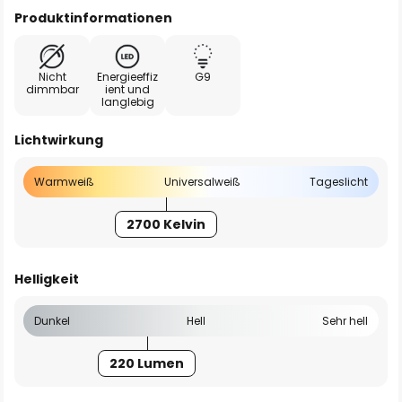
Produktinformationen
Nicht
Energieeffiz
G9
dimmbar
ient und
langlebig
Lichtwirkung
Warmweiß
Universalweiß
Tageslicht
2700 Kelvin
Helligkeit
Dunkel
Hell
Sehr hell
220 Lumen