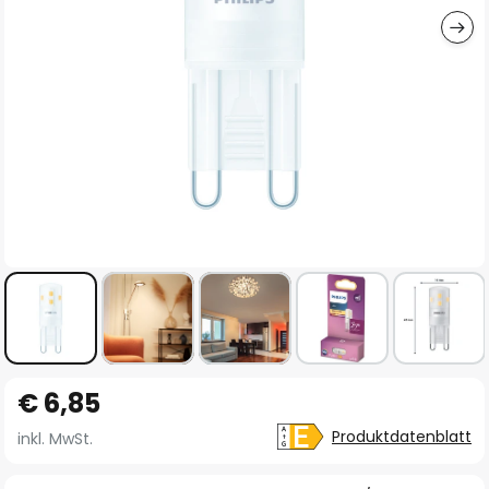
Zum
€ 6,85
Anfang
der
Produktdatenblatt
inkl. MwSt.
Bildgalerie