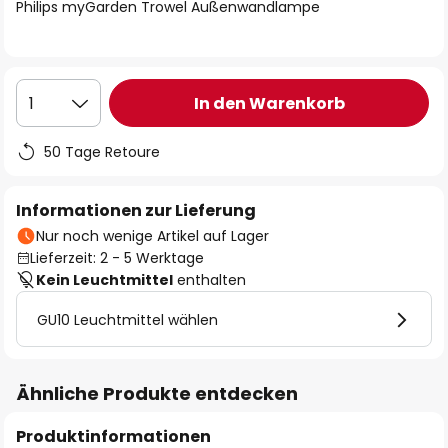
springen
Philips myGarden Trowel Außenwandlampe
In den Warenkorb
1
50 Tage Retoure
Informationen zur Lieferung
Nur noch wenige Artikel auf Lager
Lieferzeit: 2 - 5 Werktage
Kein Leuchtmittel
enthalten
GU10 Leuchtmittel wählen
Ähnliche Produkte entdecken
Produktinformationen