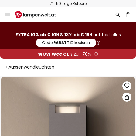
50 Tage Retoure
Zum
Inhalt
springen
he
EXTRA 10% ab € 109 & 13% ab € 159
auf fast alles
Code:
RABATT
kopieren
WOW Week:
Bis zu -70%
Aussenwandleuchten
Zum
Ende
der
Bildgalerie
springen