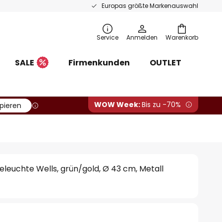
Europas größte Markenauswahl
Service
Anmelden
Warenkorb
SALE
Firmenkunden
OUTLET
WOW Week:
Bis zu -70%
pieren
euchte Wells, grün/gold, Ø 43 cm, Metall