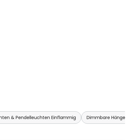
hten & Pendelleuchten Einflammig
Dimmbare Hängeleuchte