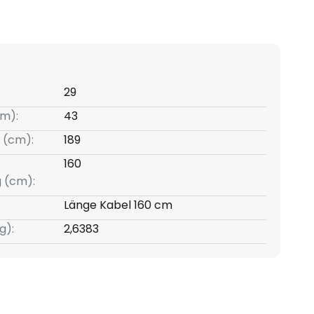
29
m):
43
 (cm):
189
160
g (cm):
Länge Kabel 160 cm
g):
2,6383