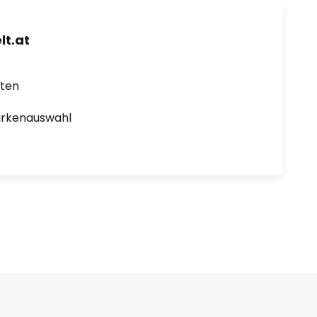
t.at
rten
arkenauswahl