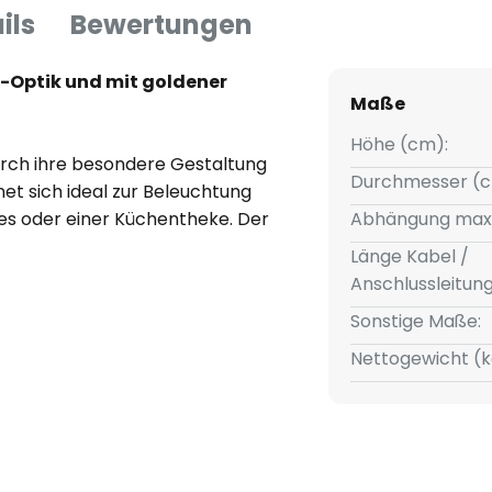
ils
Bewertungen
-Optik und mit goldener
Maße
Höhe (cm):
urch ihre besondere Gestaltung
Durchmesser (c
net sich ideal zur Beleuchtung
s oder einer Küchentheke. Der
Abhängung max
us Metall und verfügt über eine
Länge Kabel /
reflektiert und für einen
Anschlussleitun
s dekorative Design ist Wells
Sonstige Maße:
 ein schöner Blickfang im
 nicht inklusive und kann frei
Nettogewicht (k