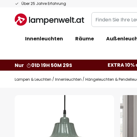
Zum
Über 25 Jahre Erfahrung
Inhalt
Finden
springen
Sie
Ihre
Innenleuchten
Räume
Außenleuc
Leuchte...
EXTRA 10% a
Nur
01D 19H 50M 28S
Lampen & Leuchten
Innenleuchten
Hängeleuchten & Pendelleu
Zum
Ende
der
Bildgalerie
springen