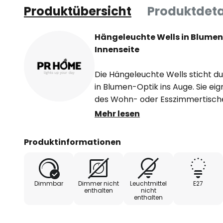
Produktübersicht
Produktdeta
Hängeleuchte Wells in Blumen
Innenseite
Die Hängeleuchte Wells sticht d
in Blumen-Optik ins Auge. Sie eig
des Wohn- oder Esszimmertische
handgefertigte Schirm besteht a
Mehr lesen
goldene Innenseite, die das Licht 
warmen Schimmer sorgt. Durch da
Produktinformationen
auch im ausgeschalteten Zustand
Wohnbereich. Das Leuchtmittel ist
gewählt werden.
Dimmbar
Dimmer nicht
Leuchtmittel
E27
enthalten
nicht
enthalten