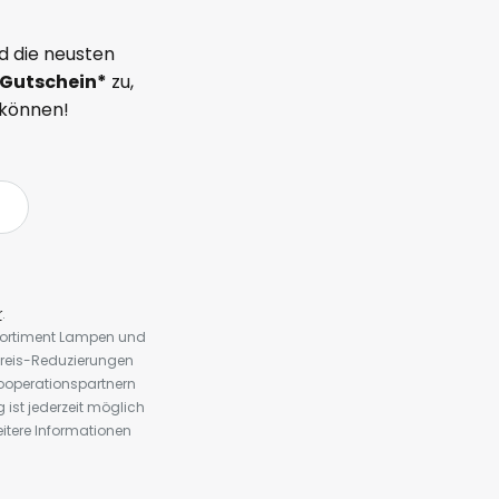
d die neusten
Gutschein*
zu,
 können!
r
.
 Sortiment Lampen und
preis-Reduzierungen
ooperationspartnern
st jederzeit möglich
eitere Informationen