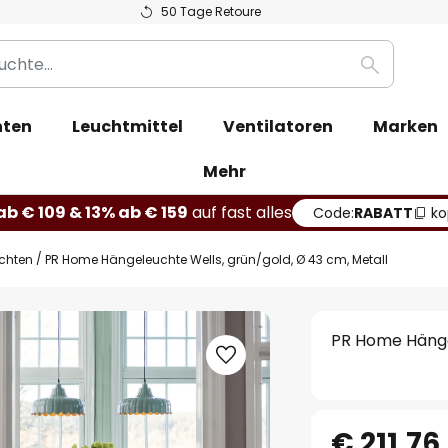
50 Tage Retoure
Suche
hten
Leuchtmittel
Ventilatoren
Marken
Mehr
b € 109 & 13% ab € 159
auf fast alles
Code:
RABATT
ko
chten
PR Home Hängeleuchte Wells, grün/gold, Ø 43 cm, Metall
PR Home Hängel
€ 211,76