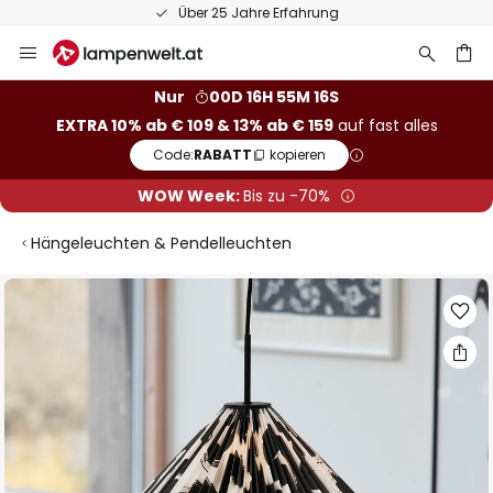
Über 25 Jahre Erfahrung
Zum
Inhalt
springen
he
Nur
00D 16H 55M 15S
EXTRA 10% ab € 109 & 13% ab € 159
auf fast alles
Code:
RABATT
kopieren
WOW Week:
Bis zu -70%
Hängeleuchten & Pendelleuchten
Zum
Ende
der
Bildgalerie
springen