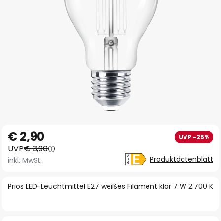
Zum
€ 2,90
UVP -25%
Anfang
UVP
€ 3,90
der
Produktdatenblatt
inkl. MwSt.
Bildgalerie
springen
Prios LED-Leuchtmittel E27 weißes Filament klar 7 W 2.700 K