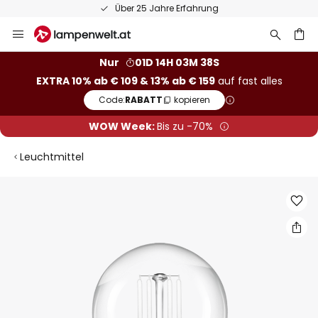
Über 25 Jahre Erfahrung
Zum
Inhalt
springen
he
Nur
01D 14H 03M 38S
EXTRA 10% ab € 109 & 13% ab € 159
auf fast alles
Code:
RABATT
kopieren
WOW Week:
Bis zu -70%
Leuchtmittel
Zum
Ende
der
Bildgalerie
springen