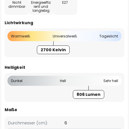
Nicht
Energieeffiz
E27
dimmbar
ient und
langlebig
Lichtwirkung
Warmweiß
Universalweiß
Tageslicht
2700 Kelvin
Helligkeit
Dunkel
Hell
Sehr hell
806 Lumen
Maße
Durchmesser (cm):
6