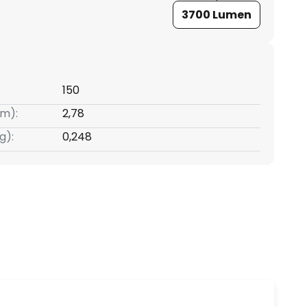
3700 Lumen
150
m):
2,78
g):
0,248