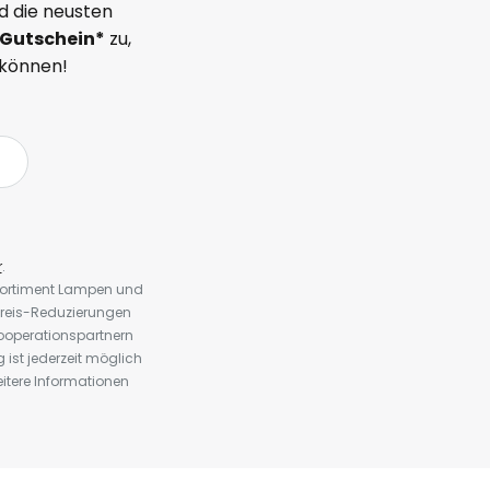
d die neusten
Gutschein*
zu,
 können!
r
.
 Sortiment Lampen und
preis-Reduzierungen
ooperationspartnern
st jederzeit möglich
eitere Informationen