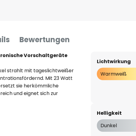
ils
Bewertungen
ktronische Vorschaltgeräte
Lichtwirkung
el strahlt mit tageslichtweißer
Warmweiß
ntrationsfördernd. Mit 23 Watt
ersetzt sie herkömmliche
eich und eignet sich zur
e, Lager oder auch Büros.
Helligkeit
em Vorschaltgerät (EVG oder
Dunkel