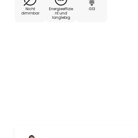
- universalweiß (6.500 K)
Nicht
Energieeffizie
G13
dimmbar
nt und
langlebig