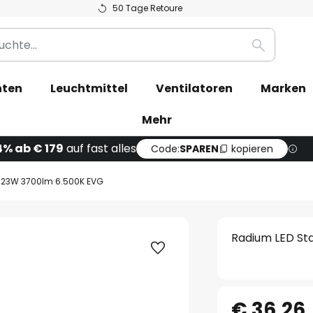
50 Tage Retoure
Suche
hten
Leuchtmittel
Ventilatoren
Marken
Mehr
4% ab € 179
auf fast alles
Code:
SPAREN
kopieren
8 23W 3700lm 6.500K EVG
Radium LED St
€ 36,26