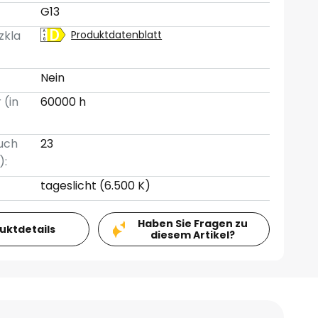
G13
zkla
Produktdatenblatt
Nein
 (in
60000 h
uch
23
):
tageslicht (6.500 K)
Haben Sie Fragen zu
duktdetails
diesem Artikel?