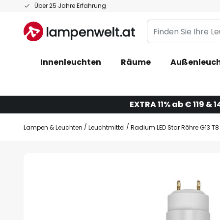
Zum
Über 25 Jahre Erfahrung
Inhalt
Finden
springen
Sie
Ihre
Innenleuchten
Räume
Außenleuc
Leuchte...
EXTRA 11% ab € 119 & 1
Lampen & Leuchten
Leuchtmittel
Radium LED Star Röhre G13 T
Zum
Ende
der
Bildgalerie
springen