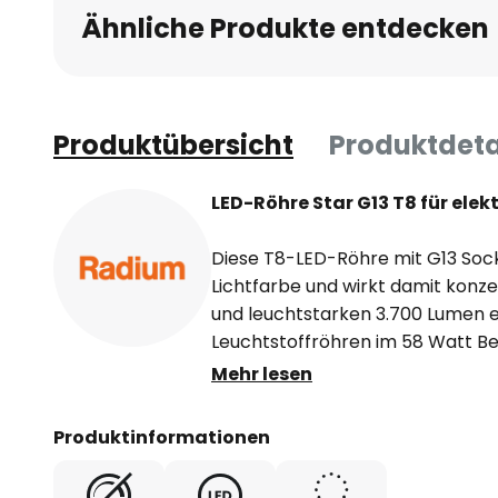
Ähnliche Produkte entdecken
Produktübersicht
Produktdeta
LED-Röhre Star G13 T8 für ele
Diese T8-LED-Röhre mit G13 Sock
Lichtfarbe und wirkt damit konze
und leuchtstarken 3.700 Lumen 
Leuchtstoffröhren im 58 Watt Ber
Allgemeinbeleuchtung in Industri
Mehr lesen
- zum Betrieb mit elektronisch
Produktinformationen
HF)
- Länge 150 cm