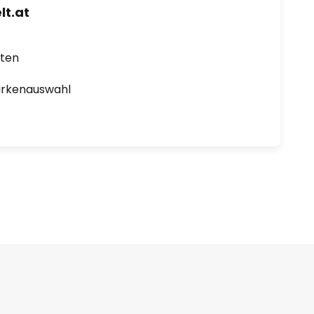
t.at
rten
arkenauswahl