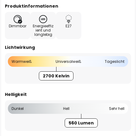
Produktinformationen
Dimmbar
Energieeffiz
E27
ient und
langlebig
Lichtwirkung
Warmweiß
Universalweiß
Tageslicht
2700 Kelvin
Helligkeit
Dunkel
Hell
Sehr hell
560 Lumen