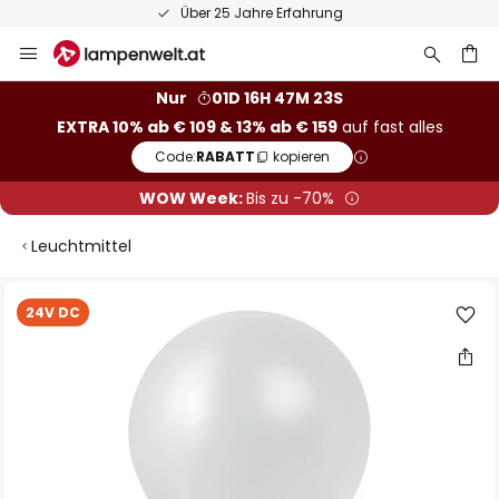
Über 25 Jahre Erfahrung
Zum
Inhalt
springen
he
Nur
01D 16H 47M 22S
EXTRA 10% ab € 109 & 13% ab € 159
auf fast alles
Code:
RABATT
kopieren
WOW Week:
Bis zu -70%
Leuchtmittel
Zum
24V DC
Ende
der
Bildgalerie
springen