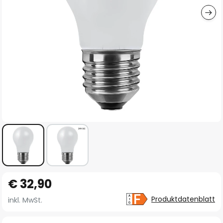
Zum
€ 32,90
Anfang
der
Produktdatenblatt
inkl. MwSt.
Bildgalerie