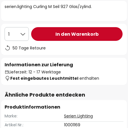
springen
serien.lighting Curling M Seil 927 Glas/zylind.
In den Warenkorb
1
50 Tage Retoure
Informationen zur Lieferung
Lieferzeit: 12 - 17 Werktage
Fest eingebautes Leuchtmittel
enthalten
Ähnliche Produkte entdecken
Produktinformationen
Marke:
Serien Lighting
Artikel Nr.:
10001169