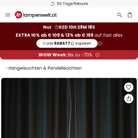
50 Tage Retoure
Zum
Inhalt
springen
he
Nur
02D 10H 28M 17S
EXTRA 10% ab € 109 & 13% ab € 159
auf fast alles
Code:
RABATT
kopieren
WOW Week:
Bis zu -70%
Hängeleuchten & Pendelleuchten
Zum
Ende
der
Bildgalerie
springen